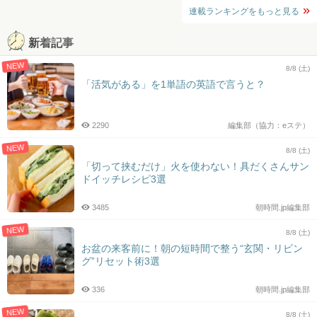
連載ランキングをもっと見る
新着記事
NEW
8/8 (土)
「活気がある」を1単語の英語で言うと？
2290
編集部（協力：eステ）
NEW
8/8 (土)
「切って挟むだけ」火を使わない！具だくさんサン
ドイッチレシピ3選
3485
朝時間.jp編集部
NEW
8/8 (土)
お盆の来客前に！朝の短時間で整う“玄関・リビン
グ”リセット術3選
336
朝時間.jp編集部
NEW
8/8 (土)