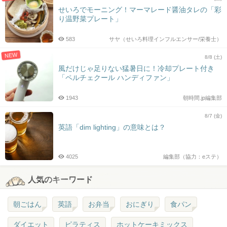
せいろでモーニング！マーマレード醤油タレの「彩
り温野菜プレート」
583
サヤ（せいろ料理インフルエンサー/栄養士）
NEW
8/8 (土)
風だけじゃ足りない猛暑日に！冷却プレート付き
「ペルチェクール ハンディファン」
1943
朝時間.jp編集部
8/7 (金)
英語「dim lighting」の意味とは？
4025
編集部（協力：eステ）
人気のキーワード
朝ごはん
英語
お弁当
おにぎり
食パン
ダイエット
ピラティス
ホットケーキミックス