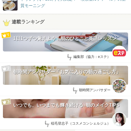
質モーニング
連載ランキング
1日1つずつ覚えよう！朝のひとこと英語レッスン
by:
編集部（協力：eステ）
朝時間アンバサダー「お気に入りの朝の過ごし方」
by:
朝時間アンバサダー
いつでも、いつまでも輝き続ける♪朝のメイクTIPS
by:
稲毛登志子（コスメコンシェルジュ）