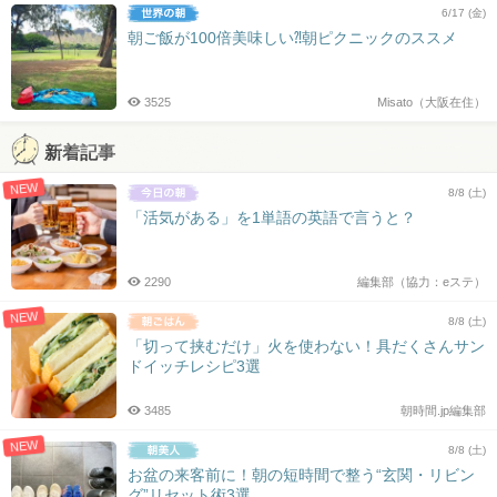
6/17 (金)
朝ご飯が100倍美味しい⁈朝ピクニックのススメ
3525
Misato（大阪在住）
新着記事
NEW
8/8 (土)
「活気がある」を1単語の英語で言うと？
2290
編集部（協力：eステ）
NEW
8/8 (土)
「切って挟むだけ」火を使わない！具だくさんサン
ドイッチレシピ3選
3485
朝時間.jp編集部
NEW
8/8 (土)
お盆の来客前に！朝の短時間で整う“玄関・リビン
グ”リセット術3選