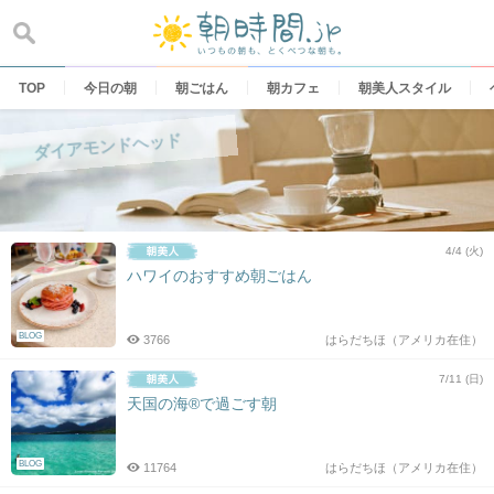
Skip
to
content
TOP
今日の朝
朝ごはん
朝カフェ
朝美人スタイル
ダイアモンドヘッド
4/4 (火)
ハワイのおすすめ朝ごはん
BLOG
3766
はらだちほ（アメリカ在住）
7/11 (日)
天国の海®で過ごす朝
BLOG
11764
はらだちほ（アメリカ在住）