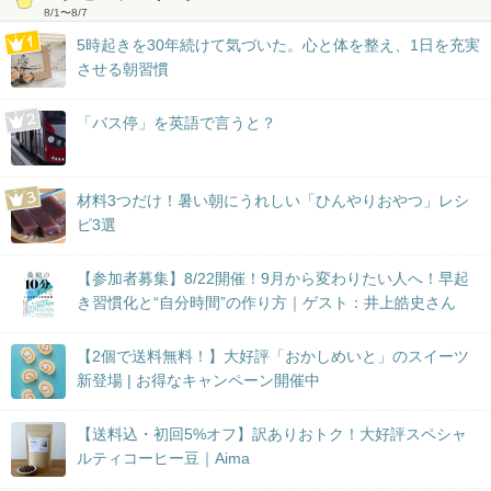
8/1
〜
8/7
5時起きを30年続けて気づいた。心と体を整え、1日を充実
させる朝習慣
「バス停」を英語で言うと？
材料3つだけ！暑い朝にうれしい「ひんやりおやつ」レシ
ピ3選
【参加者募集】8/22開催！9月から変わりたい人へ！早起
き習慣化と“自分時間”の作り方｜ゲスト：井上皓史さん
【2個で送料無料！】大好評「おかしめいと」のスイーツ
新登場 | お得なキャンペーン開催中
【送料込・初回5%オフ】訳ありおトク！大好評スペシャ
ルティコーヒー豆｜Aima