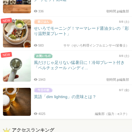
336
朝時間.jp編集部
NEW
8/8 (土)
せいろでモーニング！マーマレード醤油タレの「彩
り温野菜プレート」
583
サヤ（せいろ料理インフルエンサー/栄養士）
NEW
8/8 (土)
風だけじゃ足りない猛暑日に！冷却プレート付き
「ペルチェクール ハンディ...
1943
朝時間.jp編集部
8/7 (金)
英語「dim lighting」の意味とは？
4025
編集部（協力：eステ）
アクセスランキング