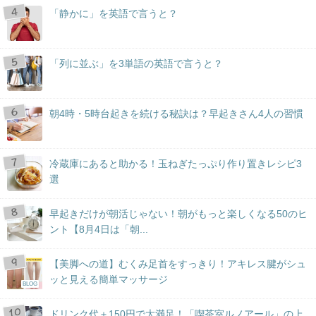
「静かに」を英語で言うと？
「列に並ぶ」を3単語の英語で言うと？
朝4時・5時台起きを続ける秘訣は？早起きさん4人の習慣
冷蔵庫にあると助かる！玉ねぎたっぷり作り置きレシピ3
選
早起きだけが朝活じゃない！朝がもっと楽しくなる50のヒ
ント【8月4日は「朝...
【美脚への道】むくみ足首をすっきり！アキレス腱がシュ
ッと見える簡単マッサージ
BLOG
ドリンク代＋150円で大満足！「喫茶室ルノアール」の上