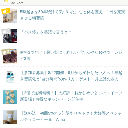
8/1
〜
8/7
5時起きを30年続けて気づいた。心と体を整え、1日を充実
させる朝習慣
「バス停」を英語で言うと？
材料3つだけ！暑い朝にうれしい「ひんやりおやつ」レシ
ピ3選
【参加者募集】8/22開催！9月から変わりたい人へ！早起
き習慣化と“自分時間”の作り方｜ゲスト：井上皓史さん
【2個で送料無料！】大好評「おかしめいと」のスイーツ
新登場 | お得なキャンペーン開催中
【送料込・初回5%オフ】訳ありおトク！大好評スペシャ
ルティコーヒー豆｜Aima