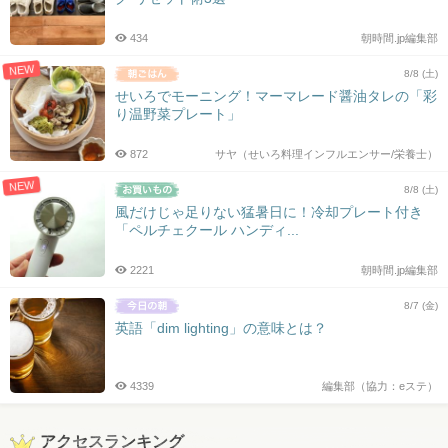
434
朝時間.jp編集部
NEW
8/8 (土)
せいろでモーニング！マーマレード醤油タレの「彩
り温野菜プレート」
872
サヤ（せいろ料理インフルエンサー/栄養士）
NEW
8/8 (土)
風だけじゃ足りない猛暑日に！冷却プレート付き
「ペルチェクール ハンディ...
2221
朝時間.jp編集部
8/7 (金)
英語「dim lighting」の意味とは？
4339
編集部（協力：eステ）
アクセスランキング