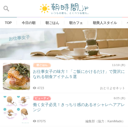
Skip
to
content
TOP
今日の朝
朝ごはん
朝カフェ
朝美人スタイル
お仕事女子
11/19 (木)
お仕事女子の味方！「ご飯にかけるだけ」で贅沢に
なれる朝食アイテム５選
4723
おとりよせネット
6/25 (木)
働く女子必見！きっちり感のあるオシャレヘアアレ
ンジ
87075
編集部（協力：KamiMado）