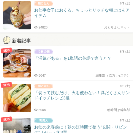
6/3 (水)
お仕事女子におくる、ちょっとリッチな朝ごはんア
イテム
24826
おとりよせネット
新着記事
NEW
8/8 (土)
「活気がある」を1単語の英語で言うと？
5047
編集部（協力：eステ）
NEW
8/8 (土)
「切って挟むだけ」火を使わない！具だくさんサン
ドイッチレシピ3選
5008
朝時間.jp編集部
NEW
8/8 (土)
お盆の来客前に！朝の短時間で整う“玄関・リビン
グ”リセット術3選