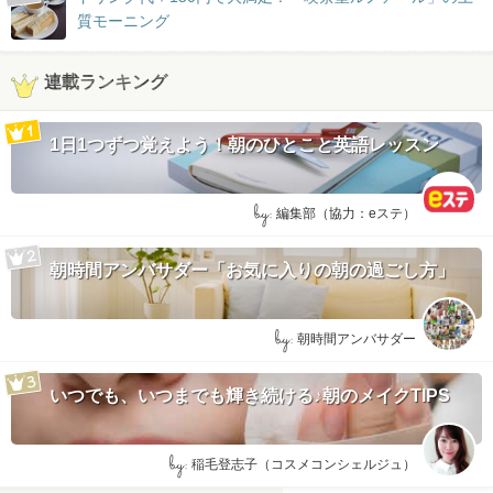
質モーニング
連載ランキング
1日1つずつ覚えよう！朝のひとこと英語レッスン
by:
編集部（協力：eステ）
朝時間アンバサダー「お気に入りの朝の過ごし方」
by:
朝時間アンバサダー
いつでも、いつまでも輝き続ける♪朝のメイクTIPS
by:
稲毛登志子（コスメコンシェルジュ）