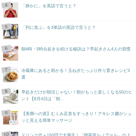
「静かに」を英語で言うと？
「列に並ぶ」を3単語の英語で言うと？
朝4時・5時台起きを続ける秘訣は？早起きさん4人の習慣
冷蔵庫にあると助かる！玉ねぎたっぷり作り置きレシピ3
選
早起きだけが朝活じゃない！朝がもっと楽しくなる50のヒ
ント【8月4日は「朝...
【美脚への道】むくみ足首をすっきり！アキレス腱がシュ
ッと見える簡単マッサージ
BLOG
ドリンク代＋150円で大満足！「喫茶室ルノアール」の上