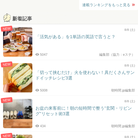
連載ランキングをもっと見る
新着記事
NEW
8/8 (土)
「活気がある」を1単語の英語で言うと？
5047
編集部（協力：eステ）
NEW
8/8 (土)
「切って挟むだけ」火を使わない！具だくさんサン
ドイッチレシピ3選
5008
朝時間.jp編集部
NEW
8/8 (土)
お盆の来客前に！朝の短時間で整う“玄関・リビン
グ”リセット術3選
434
朝時間.jp編集部
NEW
8/8 (土)