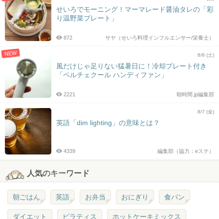
せいろでモーニング！マーマレード醤油タレの「彩
り温野菜プレート」
872
サヤ（せいろ料理インフルエンサー/栄養士）
NEW
8/8 (土)
風だけじゃ足りない猛暑日に！冷却プレート付き
「ペルチェクール ハンディファン」
2221
朝時間.jp編集部
8/7 (金)
英語「dim lighting」の意味とは？
4339
編集部（協力：eステ）
人気のキーワード
朝ごはん
英語
お弁当
おにぎり
食パン
ダイエット
ピラティス
ホットケーキミックス