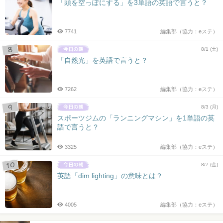
「頭を空っぽにする」を3単語の英語で言うと？
7741
編集部（協力：eステ）
8/1 (土)
「自然光」を英語で言うと？
7262
編集部（協力：eステ）
8/3 (月)
スポーツジムの「ランニングマシン」を1単語の英
語で言うと？
3325
編集部（協力：eステ）
8/7 (金)
英語「dim lighting」の意味とは？
4005
編集部（協力：eステ）