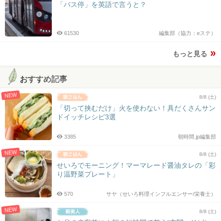
「バス停」を英語で言うと？
61530
編集部（協力：eステ）
もっと見る
おすすめ記事
NEW
8/8 (土)
「切って挟むだけ」火を使わない！具だくさんサン
ドイッチレシピ3選
3385
朝時間.jp編集部
NEW
8/8 (土)
せいろでモーニング！マーマレード醤油タレの「彩
り温野菜プレート」
570
サヤ（せいろ料理インフルエンサー/栄養士）
NEW
8/8 (土)