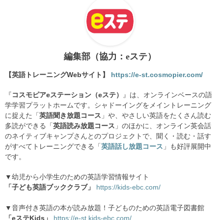
編集部（協力：eステ）
【英語トレーニングWebサイト】
https://e-st.cosmopier.com/
『
コスモピアeステーション（eステ）
』は、オンラインベースの語
学学習プラットホームです。シャドーイングをメイントレーニング
に捉えた「
英語聞き放題コース
」や、やさしい英語をたくさん読む
多読ができる「
英語読み放題コース
」のほかに、オンライン英会話
のネイティブキャンプさんとのプロジェクトで、聞く・読む・話す
がすべてトレーニングできる「
英語話し放題コース
」も好評展開中
です。
▼幼児から小学生のための英語学習情報サイト
「子ども英語ブッククラブ」
https://kids-ebc.com/
▼音声付き英語の本が読み放題！子どものための英語電子図書館
「eステKids」
https://e-st.kids-ebc.com/