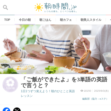
Skip
to
content
TOP
今日の朝
朝ごはん
朝カフェ
朝美人スタイル
「ご飯ができたよ」を3単語の英語
で言うと？
1日1つずつ覚えよう！朝のひとこと英語
18150
2025/9/3(水)
レッスン
編集部（協力：eステ）