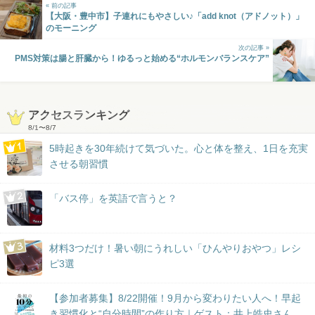
« 前の記事
【大阪・豊中市】子連れにもやさしい♪「add knot（アドノット）」
のモーニング
次の記事 »
PMS対策は腸と肝臓から！ゆるっと始める“ホルモンバランスケア”
アクセスランキング
8/1
〜
8/7
5時起きを30年続けて気づいた。心と体を整え、1日を充実
させる朝習慣
「バス停」を英語で言うと？
材料3つだけ！暑い朝にうれしい「ひんやりおやつ」レシ
ピ3選
【参加者募集】8/22開催！9月から変わりたい人へ！早起
き習慣化と“自分時間”の作り方｜ゲスト：井上皓史さん