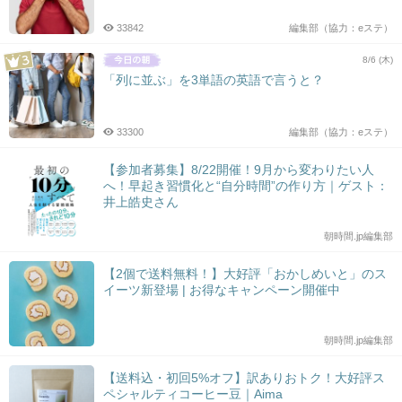
33842
編集部（協力：eステ）
8/6 (木)
「列に並ぶ」を3単語の英語で言うと？
33300
編集部（協力：eステ）
【参加者募集】8/22開催！9月から変わりたい人
へ！早起き習慣化と“自分時間”の作り方｜ゲスト：
井上皓史さん
朝時間.jp編集部
【2個で送料無料！】大好評「おかしめいと」のス
イーツ新登場 | お得なキャンペーン開催中
朝時間.jp編集部
【送料込・初回5%オフ】訳ありおトク！大好評ス
ペシャルティコーヒー豆｜Aima