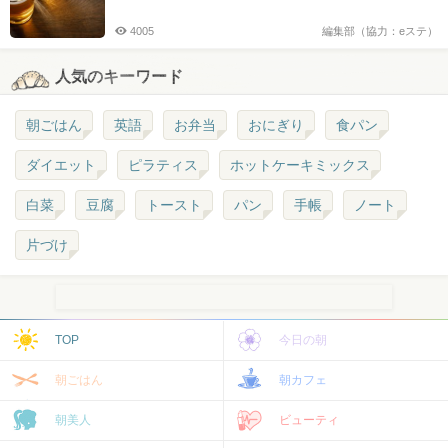
4005
編集部（協力：eステ）
人気のキーワード
朝ごはん
英語
お弁当
おにぎり
食パン
ダイエット
ピラティス
ホットケーキミックス
白菜
豆腐
トースト
パン
手帳
ノート
片づけ
TOP
今日の朝
朝ごはん
朝カフェ
朝美人
ビューティ