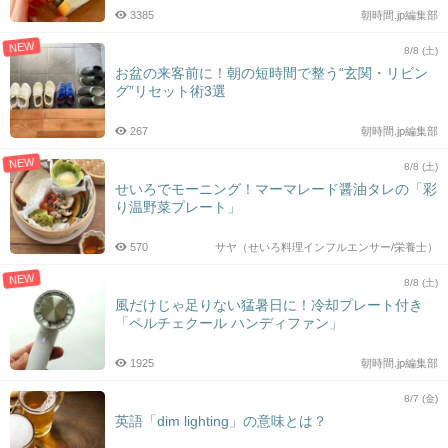
3385
朝時間.jp編集部
NEW
8/8 (土)
お盆の来客前に！朝の短時間で整う“玄関・リビン
グ”リセット術3選
267
朝時間.jp編集部
NEW
8/8 (土)
せいろでモーニング！マーマレード醤油タレの「彩
り温野菜プレート」
570
サヤ（せいろ料理インフルエンサー/栄養士）
NEW
8/8 (土)
風だけじゃ足りない猛暑日に！冷却プレート付き
「ペルチェクール ハンディファン」
1925
朝時間.jp編集部
8/7 (金)
英語「dim lighting」の意味とは？