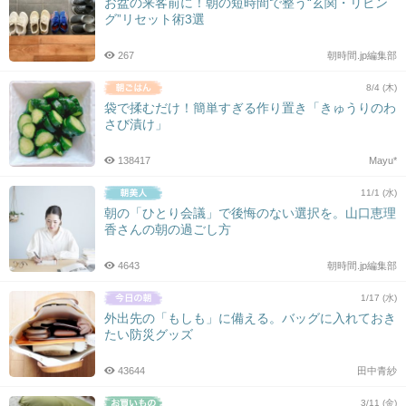
お盆の来客前に！朝の短時間で整う“玄関・リビン
グ”リセット術3選
267
朝時間.jp編集部
8/4 (木)
袋で揉むだけ！簡単すぎる作り置き「きゅうりのわ
さび漬け」
138417
Mayu*
11/1 (水)
朝の「ひとり会議」で後悔のない選択を。山口恵理
香さんの朝の過ごし方
4643
朝時間.jp編集部
1/17 (水)
外出先の「もしも」に備える。バッグに入れておき
たい防災グッズ
43644
田中青紗
3/11 (金)