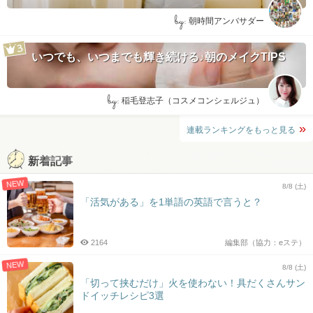
by:
朝時間アンバサダー
いつでも、いつまでも輝き続ける♪朝のメイクTIPS
by:
稲毛登志子（コスメコンシェルジュ）
連載ランキングをもっと見る
新着記事
NEW
8/8 (土)
「活気がある」を1単語の英語で言うと？
2164
編集部（協力：eステ）
NEW
8/8 (土)
「切って挟むだけ」火を使わない！具だくさんサン
ドイッチレシピ3選