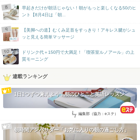
早起きだけが朝活じゃない！朝がもっと楽しくなる50のヒ
ント【8月4日は「朝...
【美脚への道】むくみ足首をすっきり！アキレス腱がシュ
ッと見える簡単マッサージ
BLOG
ドリンク代＋150円で大満足！「喫茶室ルノアール」の上
質モーニング
連載ランキング
1日1つずつ覚えよう！朝のひとこと英語レッスン
by:
編集部（協力：eステ）
朝時間アンバサダー「お気に入りの朝の過ごし方」