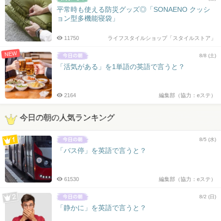
平常時も使える防災グッズ◎「SONAENO クッシ
ョン型多機能寝袋」
11750
ライフスタイルショップ「スタイルストア」
NEW
8/8 (土)
「活気がある」を1単語の英語で言うと？
2164
編集部（協力：eステ）
今日の朝の人気ランキング
8/5 (水)
「バス停」を英語で言うと？
61530
編集部（協力：eステ）
8/2 (日)
「静かに」を英語で言うと？