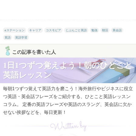
eステーション
キャリア
コスモピア
じぶんごと英語
勉強
朝活
英会話
英語
英語学習
この記事を書いた人
1日1つずつ覚えよう！朝のひとこと
英語レッスン
毎朝1つずつ覚えて英語力を磨こう！海外旅行やビジネスに役立
つ英語・英会話フレーズをご紹介する、ひとこと英語レッスン
コラム。 定番の英語フレーズや英語のスラング、英会話に欠か
せない挨拶などを、毎日更新！
Written by