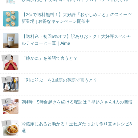
【2個で送料無料！】大好評「おかしめいと」のスイーツ
新登場 | お得なキャンペーン開催中
【送料込・初回5%オフ】訳ありおトク！大好評スペシャ
ルティコーヒー豆｜Aima
「静かに」を英語で言うと？
「列に並ぶ」を3単語の英語で言うと？
朝4時・5時台起きを続ける秘訣は？早起きさん4人の習慣
冷蔵庫にあると助かる！玉ねぎたっぷり作り置きレシピ3
選