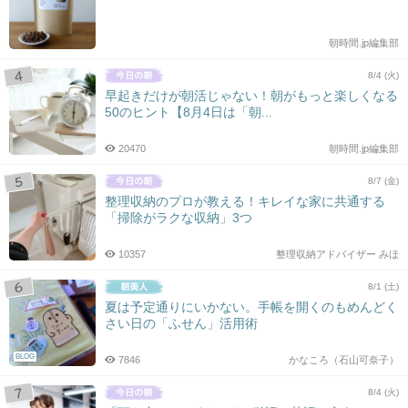
朝時間.jp編集部
8/4 (火)
早起きだけが朝活じゃない！朝がもっと楽しくなる
50のヒント【8月4日は「朝...
20470
朝時間.jp編集部
8/7 (金)
整理収納のプロが教える！キレイな家に共通する
「掃除がラクな収納」3つ
10357
整理収納アドバイザー みほ
8/1 (土)
夏は予定通りにいかない。手帳を開くのもめんどく
さい日の「ふせん」活用術
BLOG
7846
かなころ（石山可奈子）
8/4 (火)