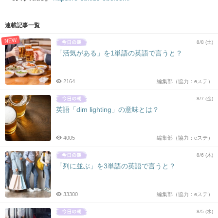
連載記事一覧
NEW
8/8 (土)
「活気がある」を1単語の英語で言うと？
2164
編集部（協力：eステ）
8/7 (金)
英語「dim lighting」の意味とは？
4005
編集部（協力：eステ）
8/6 (木)
「列に並ぶ」を3単語の英語で言うと？
33300
編集部（協力：eステ）
8/5 (水)