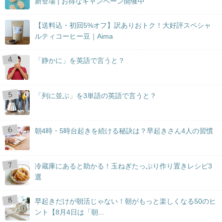
新登場 | お得なキャンペーン開催中
【送料込・初回5%オフ】訳ありおトク！大好評スペシャ
ルティコーヒー豆｜Aima
「静かに」を英語で言うと？
「列に並ぶ」を3単語の英語で言うと？
朝4時・5時台起きを続ける秘訣は？早起きさん4人の習慣
冷蔵庫にあると助かる！玉ねぎたっぷり作り置きレシピ3
選
早起きだけが朝活じゃない！朝がもっと楽しくなる50のヒ
ント【8月4日は「朝...