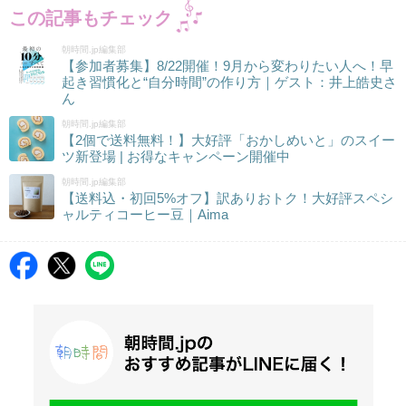
この記事もチェック
朝時間.jp編集部
【参加者募集】8/22開催！9月から変わりたい人へ！早
起き習慣化と“自分時間”の作り方｜ゲスト：井上皓史さ
ん
朝時間.jp編集部
【2個で送料無料！】大好評「おかしめいと」のスイー
ツ新登場 | お得なキャンペーン開催中
朝時間.jp編集部
【送料込・初回5%オフ】訳ありおトク！大好評スペシ
ャルティコーヒー豆｜Aima