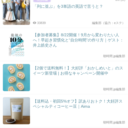
「列に並ぶ」を3単語の英語で言うと？
33839
編集部（協力：eステ）
【参加者募集】8/22開催！9月から変わりたい人
へ！早起き習慣化と“自分時間”の作り方｜ゲスト：
井上皓史さん
朝時間.jp編集部
【2個で送料無料！】大好評「おかしめいと」のス
イーツ新登場 | お得なキャンペーン開催中
朝時間.jp編集部
【送料込・初回5%オフ】訳ありおトク！大好評ス
ペシャルティコーヒー豆｜Aima
朝時間.jp編集部