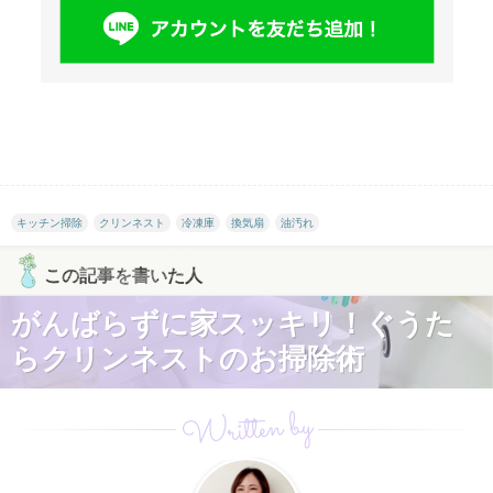
キッチン掃除
クリンネスト
冷凍庫
換気扇
油汚れ
この記事を書いた人
がんばらずに家スッキリ！ぐうた
らクリンネストのお掃除術
Written by