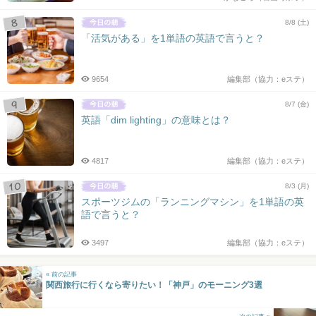
8/8 (土)
「活気がある」を1単語の英語で言うと？
9654
編集部（協力：eステ）
8/7 (金)
英語「dim lighting」の意味とは？
4817
編集部（協力：eステ）
8/3 (月)
スポーツジムの「ランニングマシン」を1単語の英
語で言うと？
3497
編集部（協力：eステ）
« 前の記事
関西旅行に行くなら寄りたい！「神戸」のモーニング3選