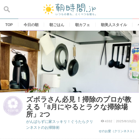
Skip
to
content
TOP
今日の朝
朝ごはん
朝カフェ
朝美人スタイル
ズボラさん必見！掃除のプロが教
える「8月にやるとラクな掃除場
所」2つ
がんばらずに家スッキリ！ぐうたらクリ
4332
2025/8/10(日)
ンネストのお掃除術
せのお愛（クリンネスト）