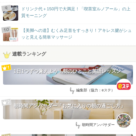
ドリンク代＋150円で大満足！「喫茶室ルノアール」の上
質モーニング
【美脚への道】むくみ足首をすっきり！アキレス腱がシュ
ッと見える簡単マッサージ
BLOG
連載ランキング
1日1つずつ覚えよう！朝のひとこと英語レッスン
by:
編集部（協力：eステ）
朝時間アンバサダー「お気に入りの朝の過ごし方」
by:
朝時間アンバサダー