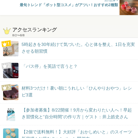
次の記事 »
最旬トレンド「ポット型コスメ」がアツい！おすすめ2種類
アクセスランキング
8/2
〜
8/8
5時起きを30年続けて気づいた。心と体を整え、1日を充実
させる朝習慣
「バス停」を英語で言うと？
材料3つだけ！暑い朝にうれしい「ひんやりおやつ」レシ
ピ3選
【参加者募集】8/22開催！9月から変わりたい人へ！早起
き習慣化と“自分時間”の作り方｜ゲスト：井上皓史さん
【2個で送料無料！】大好評「おかしめいと」のスイーツ