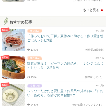
もっと見る
おすすめ記事
NEW
8/9 (日)
「作っておいて正解」夏休みに助かる！作り置き朝
ごはんレシピ3選
13475
朝時間.jp編集部
NEW
8/9 (日)
野菜が主役！「ピーマンの蒲焼き」「レンジにんじ
んしりしり」2品弁当
1974
料理家 かめ代。
NEW
8/9 (日)
シャワーだけだと要注意！お風呂の排水口の「にお
い・ぬめり」を防ぐ簡単習慣3つ
24376
せのお愛（クリンネスト）