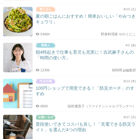
8/10 (土)
夏の朝ごはんにおすすめ！簡単おいしい「やみつき
キュウリ」
54984
野菜料理家 やのくにこ
4/1 (金)
朝4時起きで仕事も育児も充実に！吉武麻子さんの
「時間の使い方」
12396
朝時間.jp編集部
9/14 (木)
100円ショップで用意できる！「防災ポーチ」のす
すめ
8660
稲村優貴子（ファイナンシャルプランナー）
9/27 (月)
普段使いできてコスパも良し！「充電できる防災ラ
イト」を選んだ4つの理由