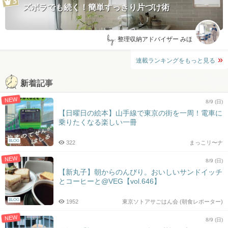
ズボラでも続く！簡単すっきり片づけ術
by:
整理収納アドバイザー みほ
連載ランキングをもっと見る
新着記事
NEW
8/9 (日)
【日曜日の絵本】山手線で東京の街を一周！電車に
乗りたくなる楽しい一冊
BLOG
322
まっこリ〜ナ
NEW
8/9 (日)
【新丸子】朝からのんびり。おいしいサンドイッチ
とコーヒーと@VEG【vol.646】
BLOG
1952
東京ソトアサごはん会 (朝食レポーター)
NEW
8/9 (日)