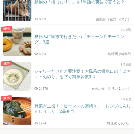
動物の「檻（おり）」を1単語の英語で言うと？
9959
編集部（協力：eステ）
NEW
8/9 (日)
夏休みに家族で行きたい♪「チェーン店モーニン
グ」3選
5564
朝時間.jp編集部
NEW
8/9 (日)
シャワーだけだと要注意！お風呂の排水口の「にお
い・ぬめり」を防ぐ簡単習慣3つ
24376
せのお愛（クリンネスト）
NEW
8/9 (日)
野菜が主役！「ピーマンの蒲焼き」「レンジにんじ
んしりしり」2品弁当
1974
料理家 かめ代。