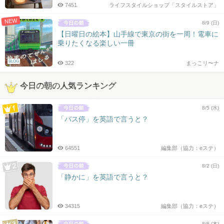
7451
ライフスタイルショップ「スタイルストア」
NEW
8/9 (日)
【日曜日の絵本】山手線で東京の街を一周！電車に
乗りたくなる楽しい一冊
BLOG
322
まっこリ〜ナ
今日の朝の人気ランキング
8/5 (水)
「バス停」を英語で言うと？
64551
編集部（協力：eステ）
8/2 (日)
「静かに」を英語で言うと？
34315
編集部（協力：eステ）
8/6 (木)