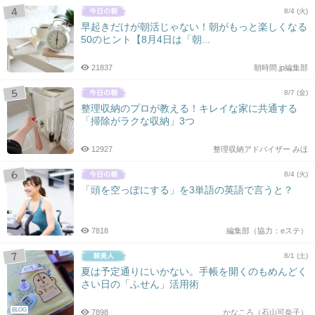
8/4 (火)
早起きだけが朝活じゃない！朝がもっと楽しくなる
50のヒント【8月4日は「朝...
21837
朝時間.jp編集部
8/7 (金)
整理収納のプロが教える！キレイな家に共通する
「掃除がラクな収納」3つ
12927
整理収納アドバイザー みほ
8/4 (火)
「頭を空っぽにする」を3単語の英語で言うと？
7818
編集部（協力：eステ）
8/1 (土)
夏は予定通りにいかない。手帳を開くのもめんどく
さい日の「ふせん」活用術
BLOG
7898
かなころ（石山可奈子）