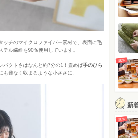
タッチのマイクロファイバー素材で、表面に毛
ステル繊維を90％使用しています。
NEW
ンパクトさはなんと約7分の1！畳めば
手のひら
にも難なく収まるような小ささに。
新
NEW