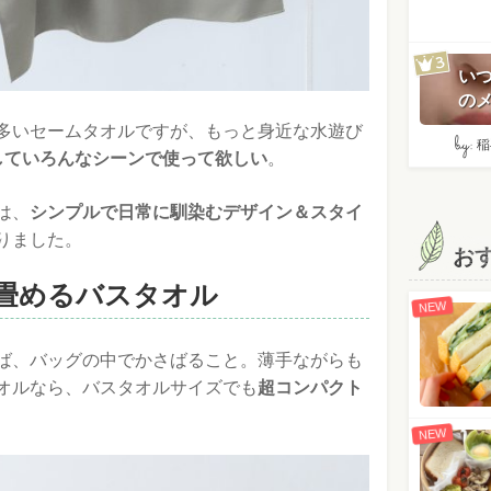
い
のメ
多いセームタオルですが、もっと身近な水遊び
by:
稲
していろんなシーンで使って欲しい
。
は、
シンプルで日常に馴染むデザイン＆スタイ
りました。
お
畳めるバスタオル
NEW
ば、バッグの中でかさばること。薄手ながらも
オルなら、バスタオルサイズでも
超コンパクト
NEW