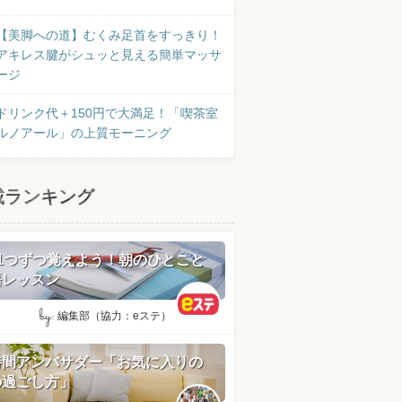
【美脚への道】むくみ足首をすっきり！
アキレス腱がシュッと見える簡単マッサ
ージ
ドリンク代＋150円で大満足！「喫茶室
ルノアール」の上質モーニング
載ランキング
日1つずつ覚えよう！朝のひとこと
語レッスン
by:
編集部（協力：eステ）
時間アンバサダー「お気に入りの
の過ごし方」