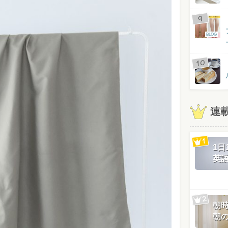
BLOG
連
1
英
朝
朝