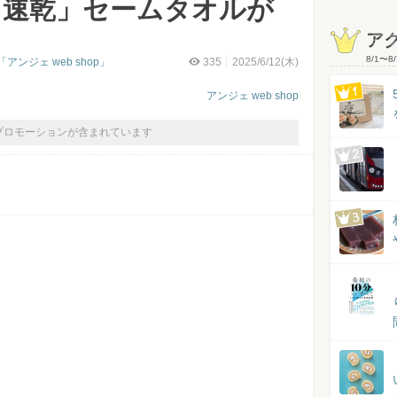
＆速乾」セームタオルが
ア
8/1
〜
8/
ンジェ web shop」
335
2025/6/12(木)
アンジェ web shop
プロモーションが含まれています