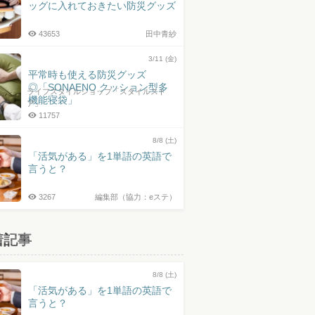
ッグに入れておきたい防災グッズ
43653
田中青紗
3/11 (金)
平常時も使える防災グッズ
◎「SONAENO クッション型多
ライフスタイルショップ「スタイルスト
機能寝袋」
ア」
11757
8/8 (土)
「活気がある」を1単語の英語で
言うと？
3267
編集部（協力：eステ）
着記事
8/8 (土)
「活気がある」を1単語の英語で
言うと？