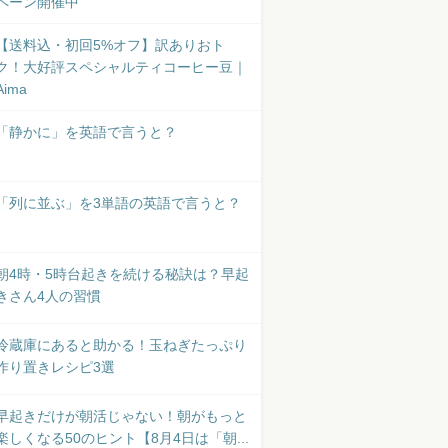
ペーン開催中
【送料込・初回5%オフ】訳ありおト
ク！大好評スペシャルティコーヒー豆｜
Aima
「静かに」を英語で言うと？
「列に並ぶ」を3単語の英語で言うと？
朝4時・5時台起きを続ける秘訣は？早起
きさん4人の習慣
冷蔵庫にあると助かる！玉ねぎたっぷり
作り置きレシピ3選
早起きだけが朝活じゃない！朝がもっと
楽しくなる50のヒント【8月4日は「朝...