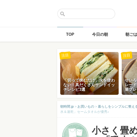
TOP
今日の朝
朝ご
Skip
注目
注目
to
content
「切って挟むだけ」火を使わ
せいろ
ない！具だくさんサンドイッ
レード
チレシピ3選
菜プレ
朝時間.jp
>
お買いもの
>
暮らしをシンプルに整える「
水＆速乾」セームタオルが優秀♪
小さく畳めて