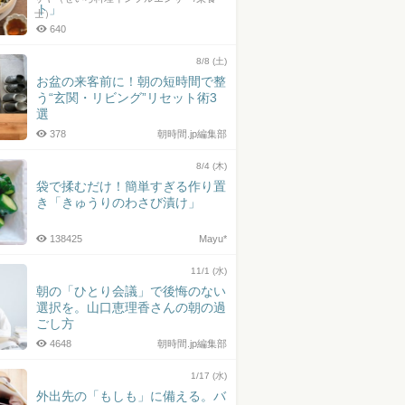
ト」
士）
640
8/8 (土)
お盆の来客前に！朝の短時間で整
う“玄関・リビング”リセット術3
選
378
朝時間.jp編集部
8/4 (木)
袋で揉むだけ！簡単すぎる作り置
き「きゅうりのわさび漬け」
138425
Mayu*
11/1 (水)
朝の「ひとり会議」で後悔のない
選択を。山口恵理香さんの朝の過
ごし方
4648
朝時間.jp編集部
1/17 (水)
外出先の「もしも」に備える。バ