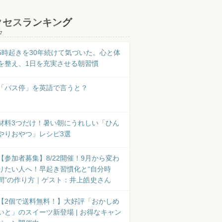
クセスランキング
7
5時起きを30年続けて気づいた。心と体
を整え、1日を充実させる朝習慣
「バス停」を英語で言うと？
材料3つだけ！暑い朝にうれしい「ひん
やりおやつ」レシピ3選
【参加者募集】8/22開催！9月から変わ
りたい人へ！早起き習慣化と“自分時
間”の作り方｜ゲスト：井上皓史さん
【2個で送料無料！】大好評「おかしめ
いと」のスイーツ新登場 | お得なキャン