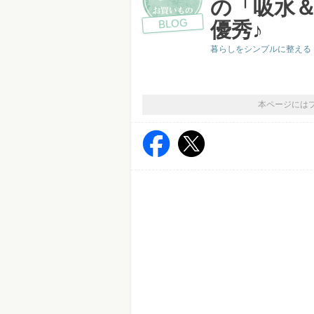
の「吸水
BLOG
優秀♪
暮らしをシンプルに整える「ア
本ページには