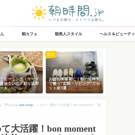
はん
朝カフェ
朝美人スタイル
ヘルス＆ビューティ
注目
でモーニング！マーマ
お盆の来客前に！朝の短時間
醤油タレの「彩り温野
で整う“玄関・リビング”リセ
ート」
ット術3選
アンジェ web shop」
>
小さく畳めて大活躍！bon momentの「吸
大活躍！bon moment