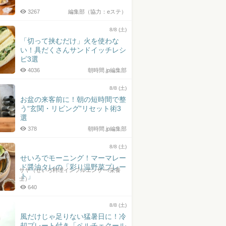
3267
編集部（協力：eステ）
8/8 (土)
「切って挟むだけ」火を使わな
い！具だくさんサンドイッチレシ
ピ3選
4036
朝時間.jp編集部
8/8 (土)
お盆の来客前に！朝の短時間で整
う“玄関・リビング”リセット術3
選
378
朝時間.jp編集部
8/8 (土)
せいろでモーニング！マーマレー
ド醤油タレの「彩り温野菜プレー
サヤ（せいろ料理インフルエンサー/栄養
ト」
士）
640
8/8 (土)
風だけじゃ足りない猛暑日に！冷
却プレート付き「ペルチェクール