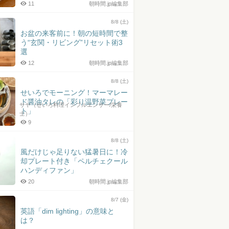
11
朝時間.jp編集部
8/8 (土)
お盆の来客前に！朝の短時間で整
う“玄関・リビング”リセット術3
選
12
朝時間.jp編集部
8/8 (土)
せいろでモーニング！マーマレー
ド醤油タレの「彩り温野菜プレー
サヤ（せいろ料理インフルエンサー/栄養
ト」
士）
9
8/8 (土)
風だけじゃ足りない猛暑日に！冷
却プレート付き「ペルチェクール
ハンディファン」
20
朝時間.jp編集部
8/7 (金)
英語「dim lighting」の意味と
は？