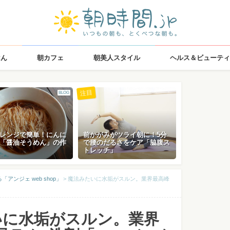
はん
朝カフェ
朝美人スタイル
ヘルス＆ビューティ
注目
BLOG
レンジで簡単！にんに
前かがみがツライ朝に！5分
「醤油そうめん」の作
で腰のだるさをケア「脇腹ス
トレッチ」
アンジェ web shop」
>
魔法みたいに水垢がスルン。業界最高峰
いに水垢がスルン。業界