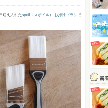
日迎え入れた
spoil（スポイル） お掃除ブラシ
で
NEW
新
NEW