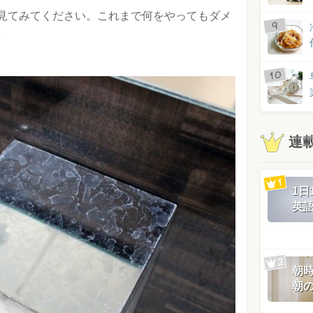
見てみてください。これまで何をやってもダメ
。
連
1
英
朝
朝