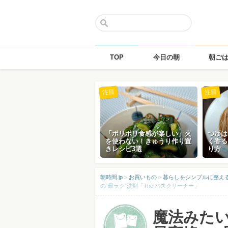
TOP
今日の朝
朝ご
Skip
注目
注目
to
content
「ポリポリ食感が楽しい」火
つゆは
を使わない！きゅうり作り置
く香る
きレシピ3選
り方
朝時間.jp
>
お買いもの
>
暮らしをシンプルに整える「
の“最ラク”洗剤「The バスクリーナー」
魔法みた