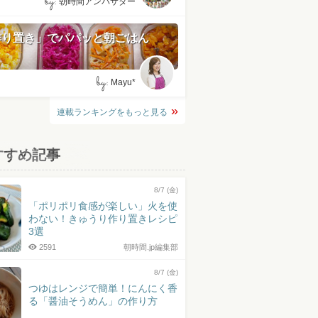
by:
朝時間アンバサダー
作り置き」でパパッと朝ごはん
by:
Mayu*
連載ランキングをもっと見る
すすめ記事
8/7 (金)
「ポリポリ食感が楽しい」火を使
わない！きゅうり作り置きレシピ
3選
2591
朝時間.jp編集部
8/7 (金)
つゆはレンジで簡単！にんにく香
る「醤油そうめん」の作り方