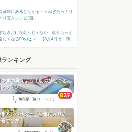
冷蔵庫にあると助かる！玉ねぎたっぷり
作り置きレシピ3選
早起きだけが朝活じゃない！朝がもっと
楽しくなる50のヒント【8月4日は「朝...
載ランキング
日1つずつ覚えよう！朝のひとこと
語レッスン
by:
編集部（協力：eステ）
時間アンバサダー「お気に入りの
の過ごし方」