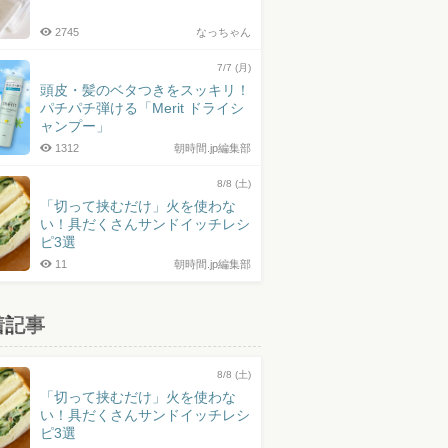
2745
なっちゃん
7/7 (月)
頭皮・髪のベタつきをスッキリ！
パチパチ弾ける「Merit ドライシ
ャンプー」
1312
朝時間.jp編集部
8/8 (土)
「切って挟むだけ」火を使わな
い！具だくさんサンドイッチレシ
ピ3選
11
朝時間.jp編集部
着記事
8/8 (土)
「切って挟むだけ」火を使わな
い！具だくさんサンドイッチレシ
ピ3選