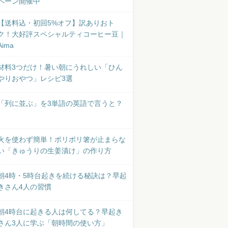
ペーン開催中
【送料込・初回5%オフ】訳ありおト
ク！大好評スペシャルティコーヒー豆｜
Aima
材料3つだけ！暑い朝にうれしい「ひん
やりおやつ」レシピ3選
「列に並ぶ」を3単語の英語で言うと？
火を使わず簡単！ポリポリ箸が止まらな
い「きゅうりの生姜漬け」の作り方
朝4時・5時台起きを続ける秘訣は？早起
きさん4人の習慣
朝4時台に起きる人は何してる？早起き
さん3人に学ぶ「朝時間の使い方」