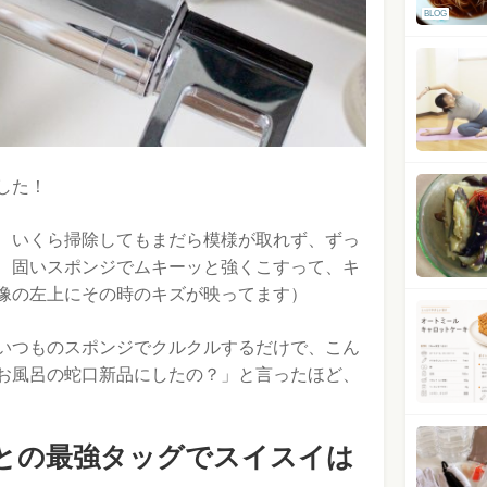
BLOG
した！
、いくら掃除してもまだら模様が取れず、ずっ
、固いスポンジでムキーッと強くこすって、キ
像の左上にその時のキズが映ってます）
いつものスポンジでクルクルするだけで、こん
お風呂の蛇口新品にしたの？」と言ったほど、
ラシとの最強タッグでスイスイは