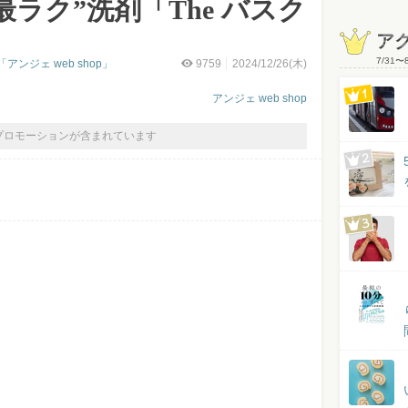
最ラク”洗剤「The バスク
」
ア
7/31
〜
ンジェ web shop」
9759
2024/12/26(木)
アンジェ web shop
プロモーションが含まれています