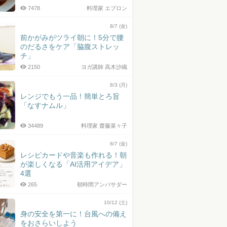
7478
料理家 エプロン
8/7 (金)
前かがみがツライ朝に！5分で腰
のだるさをケア「脇腹ストレッ
チ」
2150
ヨガ講師 高木沙織
8/3 (月)
レンジでもう一品！簡単とろ旨
「なすナムル」
34489
料理家 齋藤菜々子
8/7 (金)
レシピカードや音楽も作れる！朝
が楽しくなる「AI活用アイデア」
4選
265
朝時間アンバサダー
10/12 (土)
身の安全を第一に！台風への備え
をおさらいしよう