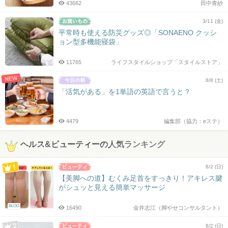
43662
田中青紗
3/11 (金)
平常時も使える防災グッズ◎「SONAENO クッシ
ョン型多機能寝袋」
11765
ライフスタイルショップ「スタイルストア」
NEW
8/8 (土)
「活気がある」を1単語の英語で言うと？
4479
編集部（協力：eステ）
ヘルス&ビューティーの人気ランキング
8/2 (日)
【美脚への道】むくみ足首をすっきり！アキレス腱
がシュッと見える簡単マッサージ
BLOG
16490
金井志江（脚やせコンサルタント）
8/2 (日)