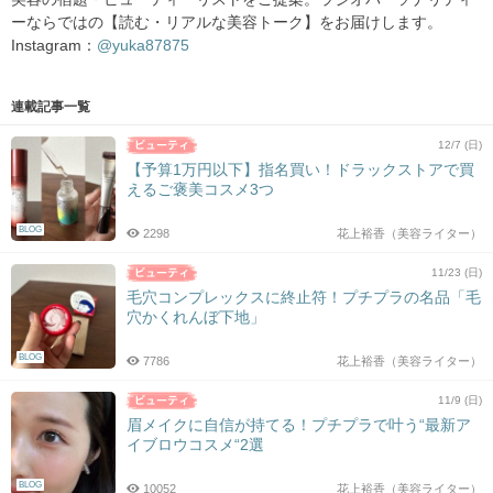
ーならではの【読む・リアルな美容トーク】をお届けします。
Instagram：
@yuka87875
連載記事一覧
12/7 (日)
【予算1万円以下】指名買い！ドラックストアで買
えるご褒美コスメ3つ
BLOG
2298
花上裕香（美容ライター）
11/23 (日)
毛穴コンプレックスに終止符！プチプラの名品「毛
穴かくれんぼ下地」
BLOG
7786
花上裕香（美容ライター）
11/9 (日)
眉メイクに自信が持てる！プチプラで叶う“最新ア
イブロウコスメ“2選
BLOG
10052
花上裕香（美容ライター）