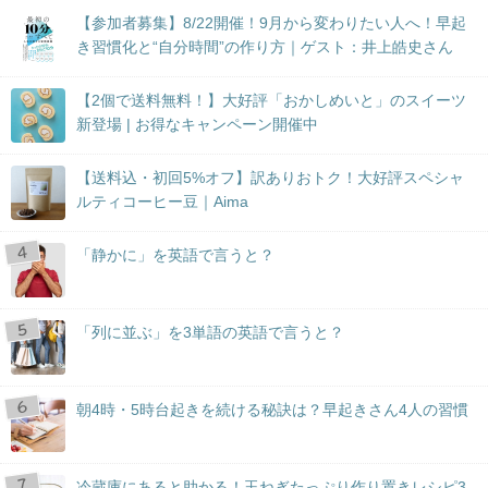
【参加者募集】8/22開催！9月から変わりたい人へ！早起
き習慣化と“自分時間”の作り方｜ゲスト：井上皓史さん
【2個で送料無料！】大好評「おかしめいと」のスイーツ
新登場 | お得なキャンペーン開催中
【送料込・初回5%オフ】訳ありおトク！大好評スペシャ
ルティコーヒー豆｜Aima
「静かに」を英語で言うと？
「列に並ぶ」を3単語の英語で言うと？
朝4時・5時台起きを続ける秘訣は？早起きさん4人の習慣
冷蔵庫にあると助かる！玉ねぎたっぷり作り置きレシピ3