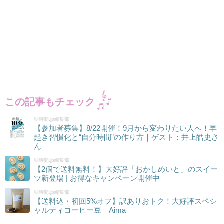
この記事もチェック
朝時間.jp編集部
【参加者募集】8/22開催！9月から変わりたい人へ！早
起き習慣化と“自分時間”の作り方｜ゲスト：井上皓史さ
ん
朝時間.jp編集部
【2個で送料無料！】大好評「おかしめいと」のスイー
ツ新登場 | お得なキャンペーン開催中
朝時間.jp編集部
【送料込・初回5%オフ】訳ありおトク！大好評スペシ
ャルティコーヒー豆｜Aima