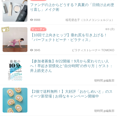
ファンデの上からどうする？真夏の「日焼け止め塗
り直し」メイク術
8988
稲毛登志子（コスメコンシェルジュ）
8/3 (月)
【10回で上向きヒップ】垂れ尻を引き上げる！
「パーフェクトピーチ・ピラティス」
3845
ピラティストレーナー TOMOKO
【参加者募集】8/22開催！9月から変わりたい人
へ！早起き習慣化と“自分時間”の作り方｜ゲスト：
井上皓史さん
朝時間.jp編集部
【2個で送料無料！】大好評「おかしめいと」のス
イーツ新登場 | お得なキャンペーン開催中
朝時間.jp編集部