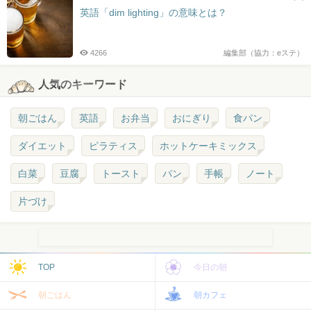
英語「dim lighting」の意味とは？
4266
編集部（協力：eステ）
人気のキーワード
朝ごはん
英語
お弁当
おにぎり
食パン
ダイエット
ピラティス
ホットケーキミックス
白菜
豆腐
トースト
パン
手帳
ノート
片づけ
TOP
今日の朝
朝ごはん
朝カフェ