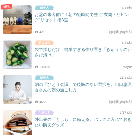
NEW
8/8 (土)
お盆の来客前に！朝の短時間で整う“玄関・リビン
グ”リセット術3選
421
朝時間.jp編集部
8/4 (木)
袋で揉むだけ！簡単すぎる作り置き「きゅうりのわ
さび漬け」
138435
Mayu*
11/1 (水)
朝の「ひとり会議」で後悔のない選択を。山口恵理
香さんの朝の過ごし方
4658
朝時間.jp編集部
1/17 (水)
外出先の「もしも」に備える。バッグに入れておき
たい防災グッズ