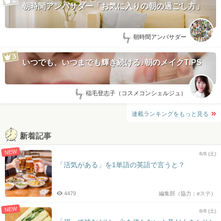
朝時間アンバサダー「お気に入りの朝の過ごし方」
by:
朝時間アンバサダー
いつでも、いつまでも輝き続ける♪朝のメイクTIPS
by:
稲毛登志子（コスメコンシェルジュ）
連載ランキングをもっと見る
新着記事
NEW
8/8 (土)
「活気がある」を1単語の英語で言うと？
4479
編集部（協力：eステ）
NEW
8/8 (土)