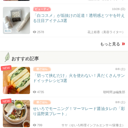
10/26 (日)
「白コスメ」が垢抜けの近道！透明感とツヤを叶え
る注目アイテム3選
BLOG
2578
花上裕香（美容ライター）
もっと見る
おすすめ記事
NEW
8/8 (土)
「切って挟むだけ」火を使わない！具だくさんサン
ドイッチレシピ3選
4735
朝時間.jp編集部
NEW
8/8 (土)
せいろでモーニング！マーマレード醤油タレの「彩
り温野菜プレート」
799
サヤ（せいろ料理インフルエンサー/栄養士）