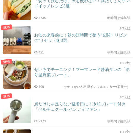
「切って挟むだけ」火を使わない！具だくさんサン
ドイッチレシピ3選
4735
朝時間.jp編集部
NEW
8/8 (土)
お盆の来客前に！朝の短時間で整う“玄関・リビン
グ”リセット術3選
421
朝時間.jp編集部
NEW
8/8 (土)
せいろでモーニング！マーマレード醤油タレの「彩
り温野菜プレート」
799
サヤ（せいろ料理インフルエンサー/栄養士）
NEW
8/8 (土)
風だけじゃ足りない猛暑日に！冷却プレート付き
「ペルチェクール ハンディファン」
2173
朝時間.jp編集部
8/7 (金)