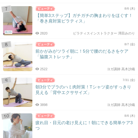
8/6 (木)
【簡単3ステップ】ガチガチの胸まわりをほぐす！
「巻き肩対策ピラティス」
BLOG
2820
ピラティスインストラクター 澤田みのり
8/7 (金)
前かがみがツライ朝に！5分で腰のだるさをケア
「脇腹ストレッチ」
2522
ヨガ講師 高木沙織
7/31 (金)
朝3分でブラのハミ肉対策！Tシャツ姿がすっきり
見える「背中エクササイズ」
3898
ヨガ講師 高木沙織
8/6 (木)
疲れ目・目元の老け見えに！朝にできる簡単ケア3
つ