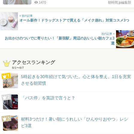
1470
朝時間.jp編集部
« 前の記事
オール新作！ドラッグストアで買える「メイク崩れ」対策コスメ3つ
次の記事 »
お出かけのついでに寄りたい！「新宿駅」周辺のおいしい朝カフェ3
選
アクセスランキング
8/1
〜
8/7
5時起きを30年続けて気づいた。心と体を整え、1日を充実
させる朝習慣
「バス停」を英語で言うと？
材料3つだけ！暑い朝にうれしい「ひんやりおやつ」レシ
ピ3選