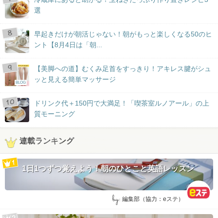
選
早起きだけが朝活じゃない！朝がもっと楽しくなる50のヒ
ント【8月4日は「朝...
【美脚への道】むくみ足首をすっきり！アキレス腱がシュ
ッと見える簡単マッサージ
BLOG
ドリンク代＋150円で大満足！「喫茶室ルノアール」の上
質モーニング
連載ランキング
1日1つずつ覚えよう！朝のひとこと英語レッスン
by:
編集部（協力：eステ）