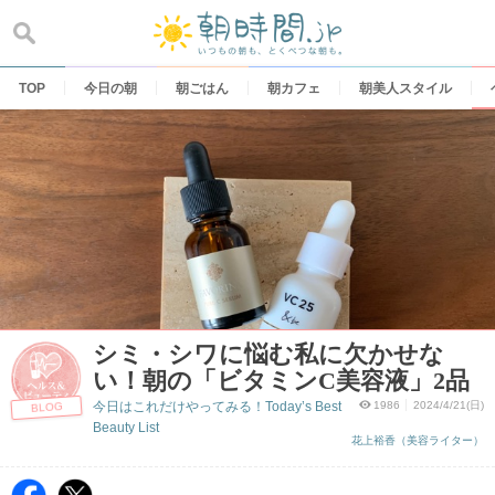
Skip
to
content
TOP
今日の朝
朝ごはん
朝カフェ
朝美人スタイル
シミ・シワに悩む私に欠かせな
い！朝の「ビタミンC美容液」2品
今日はこれだけやってみる！Today’s Best
1986
2024/4/21(日)
BLOG
Beauty List
花上裕香（美容ライター）