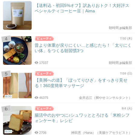
【送料込・初回5%オフ】訳ありおトク！大好評ス
ペシャルティコーヒー豆｜Aima
朝時間.jp編集部
7/30 (木)
昔より体重が戻りにくい…と感じたら！「太りにく
い体」をつくる朝習慣3つ
17037
朝時間.jp編集部
7/26 (日)
【美脚への道】「ぼってりひざ」をすっきり見せ
る！360度簡単マッサージ
BLOG
46375
金井志江（脚やせコンサルタント）
8/4 (火)
腸活中のおやつに♪シュワッととろける「米粉シフ
ォンケーキ」レシピ
BLOG
2706
神田恵（Hana）（美腸ケアセラピスト）