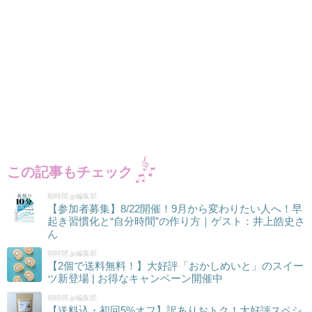
この記事もチェック
朝時間.jp編集部
【参加者募集】8/22開催！9月から変わりたい人へ！早
起き習慣化と“自分時間”の作り方｜ゲスト：井上皓史さ
ん
朝時間.jp編集部
【2個で送料無料！】大好評「おかしめいと」のスイー
ツ新登場 | お得なキャンペーン開催中
朝時間.jp編集部
【送料込・初回5%オフ】訳ありおトク！大好評スペシ