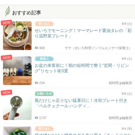
おすすめ記事
NEW
8/8 (土)
せいろでモーニング！マーマレード醤油タレの「彩
り温野菜プレート」
469
サヤ（せいろ料理インフルエンサー/栄養士）
NEW
8/8 (土)
お盆の来客前に！朝の短時間で整う“玄関・リビン
グ”リセット術3選
234
朝時間.jp編集部
NEW
8/8 (土)
風だけじゃ足りない猛暑日に！冷却プレート付き
「ペルチェクール ハンディ...
1737
朝時間.jp編集部
8/4 (木)