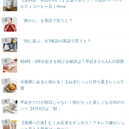
ルティコーヒー豆｜Aima
「静かに」を英語で言うと？
「列に並ぶ」を3単語の英語で言うと？
朝4時・5時台起きを続ける秘訣は？早起きさん4人の習慣
冷蔵庫にあると助かる！玉ねぎたっぷり作り置きレシピ3
選
早起きだけが朝活じゃない！朝がもっと楽しくなる50のヒ
ント【8月4日は「朝...
【美脚への道】むくみ足首をすっきり！アキレス腱がシュ
ッと見える簡単マッサージ