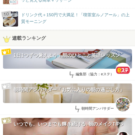
BLOG
ドリンク代＋150円で大満足！「喫茶室ルノアール」の上
質モーニング
連載ランキング
1日1つずつ覚えよう！朝のひとこと英語レッスン
by:
編集部（協力：eステ）
朝時間アンバサダー「お気に入りの朝の過ごし方」
by:
朝時間アンバサダー
いつでも、いつまでも輝き続ける♪朝のメイクTIPS