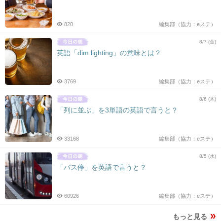
820
編集部（協力：eステ）
8/7 (金)
英語「dim lighting」の意味とは？
3769
編集部（協力：eステ）
8/6 (木)
「列に並ぶ」を3単語の英語で言うと？
33168
編集部（協力：eステ）
8/5 (水)
「バス停」を英語で言うと？
60926
編集部（協力：eステ）
もっと見る