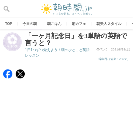
Skip
to
content
TOP
今日の朝
朝ごはん
朝カフェ
朝美人スタイル
「一ヶ月記念日」を3単語の英語で
言うと？
1日1つずつ覚えよう！朝のひとこと英語
7146
2021/8/18(水)
レッスン
編集部（協力：eステ）