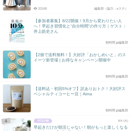
33168
編集部（協力：eステ）
【参加者募集】8/22開催！9月から変わりたい人
へ！早起き習慣化と“自分時間”の作り方｜ゲスト：
井上皓史さん
朝時間.jp編集部
【2個で送料無料！】大好評「おかしめいと」のス
イーツ新登場 | お得なキャンペーン開催中
朝時間.jp編集部
【送料込・初回5%オフ】訳ありおトク！大好評ス
ペシャルティコーヒー豆｜Aima
朝時間.jp編集部
8/4 (火)
早起きだけが朝活じゃない！朝がもっと楽しくなる