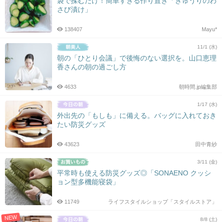
袋で揉むだけ！簡単すぎる作り置き「きゅうりのわ
さび漬け」
138407
Mayu*
11/1 (水)
朝の「ひとり会議」で後悔のない選択を。山口恵理
香さんの朝の過ごし方
4633
朝時間.jp編集部
1/17 (水)
外出先の「もしも」に備える。バッグに入れておき
たい防災グッズ
43623
田中青紗
3/11 (金)
平常時も使える防災グッズ◎「SONAENO クッシ
ョン型多機能寝袋」
11749
ライフスタイルショップ「スタイルストア」
NEW
8/8 (土)