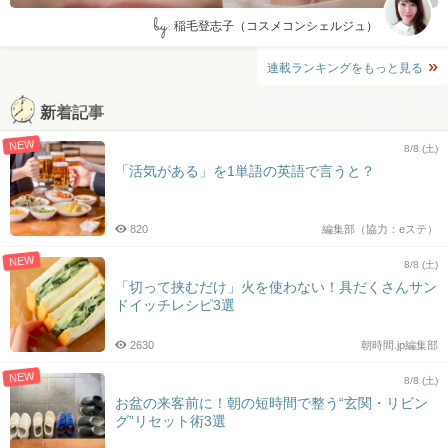
by:
稲毛登志子（コスメコンシェルジュ）
連載ランキングをもっと見る
新着記事
NEW
8/8 (土)
「活気がある」を1単語の英語で言うと？
820
編集部（協力：eステ）
NEW
8/8 (土)
「切って挟むだけ」火を使わない！具だくさんサン
ドイッチレシピ3選
2630
朝時間.jp編集部
NEW
8/8 (土)
お盆の来客前に！朝の短時間で整う“玄関・リビン
グ”リセット術3選