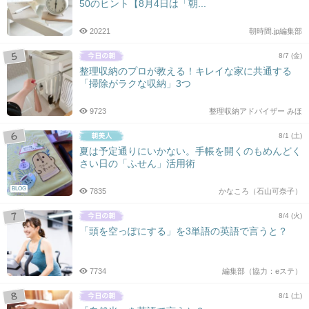
50のヒント【8月4日は「朝...
20221
朝時間.jp編集部
8/7 (金)
整理収納のプロが教える！キレイな家に共通する
「掃除がラクな収納」3つ
9723
整理収納アドバイザー みほ
8/1 (土)
夏は予定通りにいかない。手帳を開くのもめんどく
さい日の「ふせん」活用術
BLOG
7835
かなころ（石山可奈子）
8/4 (火)
「頭を空っぽにする」を3単語の英語で言うと？
7734
編集部（協力：eステ）
8/1 (土)