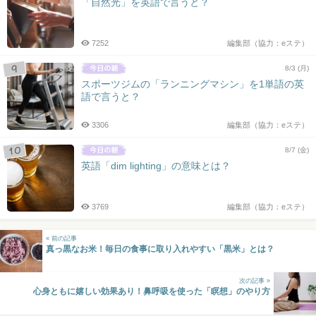
「自然光」を英語で言うと？
7252
編集部（協力：eステ）
8/3 (月)
スポーツジムの「ランニングマシン」を1単語の英
語で言うと？
3306
編集部（協力：eステ）
8/7 (金)
英語「dim lighting」の意味とは？
3769
編集部（協力：eステ）
« 前の記事
真っ黒なお米！毎日の食事に取り入れやすい「黒米」とは？
次の記事 »
心身ともに嬉しい効果あり！鼻呼吸を使った「瞑想」のやり方