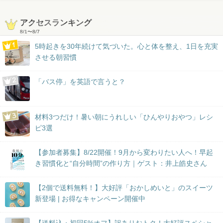
アクセスランキング
8/1
〜
8/7
5時起きを30年続けて気づいた。心と体を整え、1日を充実
させる朝習慣
「バス停」を英語で言うと？
材料3つだけ！暑い朝にうれしい「ひんやりおやつ」レシ
ピ3選
【参加者募集】8/22開催！9月から変わりたい人へ！早起
き習慣化と“自分時間”の作り方｜ゲスト：井上皓史さん
【2個で送料無料！】大好評「おかしめいと」のスイーツ
新登場 | お得なキャンペーン開催中
【送料込・初回5%オフ】訳ありおトク！大好評スペシャ