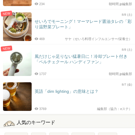
234
朝時間.jp編集部
NEW
8/8 (土)
せいろでモーニング！マーマレード醤油タレの「彩
り温野菜プレート」
469
サヤ（せいろ料理インフルエンサー/栄養士）
NEW
8/8 (土)
風だけじゃ足りない猛暑日に！冷却プレート付き
「ペルチェクール ハンディファン」
1737
朝時間.jp編集部
8/7 (金)
英語「dim lighting」の意味とは？
3769
編集部（協力：eステ）
人気のキーワード