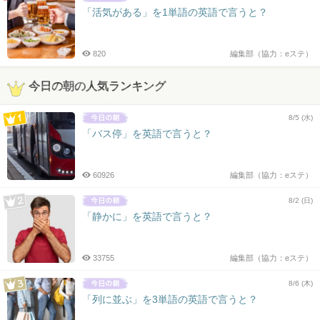
「活気がある」を1単語の英語で言うと？
820
編集部（協力：eステ）
今日の朝の人気ランキング
8/5 (水)
「バス停」を英語で言うと？
60926
編集部（協力：eステ）
8/2 (日)
「静かに」を英語で言うと？
33755
編集部（協力：eステ）
8/6 (木)
「列に並ぶ」を3単語の英語で言うと？