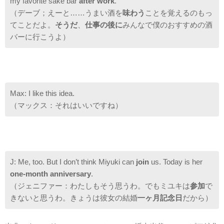
my favorite sake bar
after work
.
（デーブ；えーと……うまい酒を
味わう
ことを覚えるのもっ
てことだよ。
そうだ
、
仕事の後に
みんなで僕のおすすめの酒
バーに行こうよ）
Max: I like this idea.
（マックス：それはいいですね）
J: Me, too. But I don’t think Miyuki can
join
us. Today is her
one-month anniversary
.
（ジェニファー：わたしもそう思うわ。でもミユキは
参加
で
きないと思うわ。きょうは彼女の結婚
一ヶ月記念日
だから）