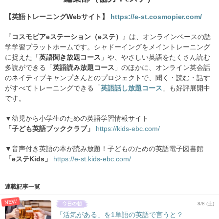
【英語トレーニングWebサイト】
https://e-st.cosmopier.com/
『
コスモピアeステーション（eステ）
』は、オンラインベースの語
学学習プラットホームです。シャドーイングをメイントレーニング
に捉えた「
英語聞き放題コース
」や、やさしい英語をたくさん読む
多読ができる「
英語読み放題コース
」のほかに、オンライン英会話
のネイティブキャンプさんとのプロジェクトで、聞く・読む・話す
がすべてトレーニングできる「
英語話し放題コース
」も好評展開中
です。
▼幼児から小学生のための英語学習情報サイト
「子ども英語ブッククラブ」
https://kids-ebc.com/
▼音声付き英語の本が読み放題！子どものための英語電子図書館
「eステKids」
https://e-st.kids-ebc.com/
連載記事一覧
NEW
8/8 (土)
「活気がある」を1単語の英語で言うと？