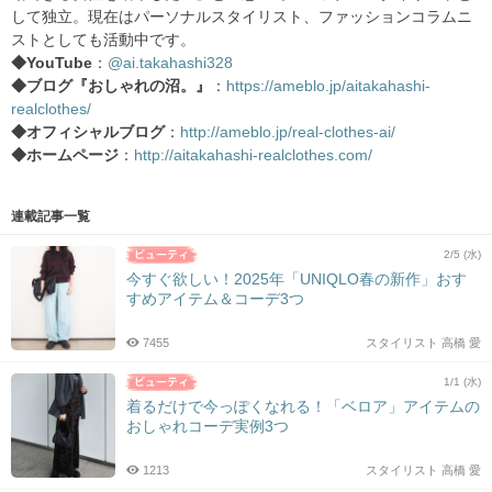
して独立。現在はパーソナルスタイリスト、ファッションコラムニ
ストとしても活動中です。
◆YouTube
：
@ai.takahashi328
◆ブログ『おしゃれの沼。』
：
https://ameblo.jp/aitakahashi-
realclothes/
◆オフィシャルブログ
：
http://ameblo.jp/real-clothes-ai/
◆ホームページ
：
http://aitakahashi-realclothes.com/
連載記事一覧
2/5 (水)
今すぐ欲しい！2025年「UNIQLO春の新作」おす
すめアイテム＆コーデ3つ
7455
スタイリスト 高橋 愛
1/1 (水)
着るだけで今っぽくなれる！「ベロア」アイテムの
おしゃれコーデ実例3つ
1213
スタイリスト 高橋 愛