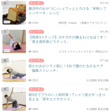
8/4 (火)
腸活中のおやつに♪シュワッととろける「米粉シフ
ォンケーキ」レシピ
BLOG
2704
神田恵（Hana）（美腸ケアセラピスト）
8/6 (木)
【簡単3ステップ】ガチガチの胸まわりをほぐす！
「巻き肩対策ピラティス」
BLOG
2814
ピラティスインストラクター 澤田みのり
8/7 (金)
前かがみがツライ朝に！5分で腰のだるさをケア
「脇腹ストレッチ」
2513
ヨガ講師 高木沙織
7/31 (金)
朝3分でブラのハミ肉対策！Tシャツ姿がすっきり
見える「背中エクササイズ」
3894
ヨガ講師 高木沙織