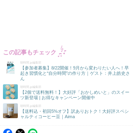
この記事もチェック
朝時間.jp編集部
【参加者募集】8/22開催！9月から変わりたい人へ！早
起き習慣化と“自分時間”の作り方｜ゲスト：井上皓史さ
ん
朝時間.jp編集部
【2個で送料無料！】大好評「おかしめいと」のスイー
ツ新登場 | お得なキャンペーン開催中
朝時間.jp編集部
【送料込・初回5%オフ】訳ありおトク！大好評スペシ
ャルティコーヒー豆｜Aima