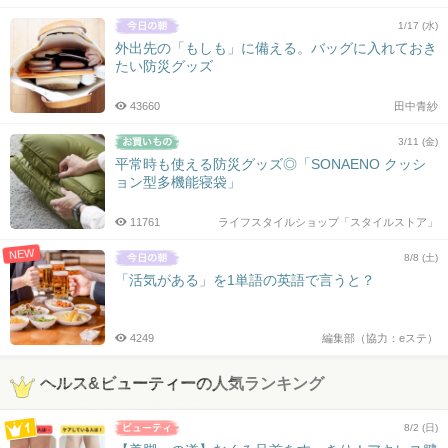
1/17 (水)
外出先の「もしも」に備える。バッグに入れておき
たい防災グッズ
43660
田中青紗
3/11 (金)
平常時も使える防災グッズ◎「SONAENO クッシ
ョン型多機能寝袋」
11761
ライフスタイルショップ「スタイルストア」
NEW
8/8 (土)
「活気がある」を1単語の英語で言うと？
4249
編集部（協力：eステ）
ヘルス&ビューティーの人気ランキング
8/2 (日)