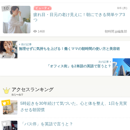
8/6 (木)
疲れ目・目元の老け見えに！朝にできる簡単ケア3
つ
1468
朝時間.jp編集部
« 前の記事
無理せずに気持ちを上げる！働くママの朝時間の使い方と美容術
次の記事 »
「オフィス街」を2単語の英語で言うと？
アクセスランキング
8/1
〜
8/7
5時起きを30年続けて気づいた。心と体を整え、1日を充実
させる朝習慣
「バス停」を英語で言うと？