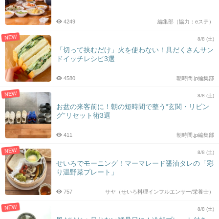
4249
編集部（協力：eステ）
NEW
8/8 (土)
「切って挟むだけ」火を使わない！具だくさんサン
ドイッチレシピ3選
4580
朝時間.jp編集部
NEW
8/8 (土)
お盆の来客前に！朝の短時間で整う“玄関・リビン
グ”リセット術3選
411
朝時間.jp編集部
NEW
8/8 (土)
せいろでモーニング！マーマレード醤油タレの「彩
り温野菜プレート」
757
サヤ（せいろ料理インフルエンサー/栄養士）
NEW
8/8 (土)