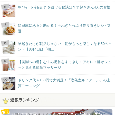
朝4時・5時台起きを続ける秘訣は？早起きさん4人の習慣
冷蔵庫にあると助かる！玉ねぎたっぷり作り置きレシピ3
選
早起きだけが朝活じゃない！朝がもっと楽しくなる50のヒ
ント【8月4日は「朝...
【美脚への道】むくみ足首をすっきり！アキレス腱がシュ
ッと見える簡単マッサージ
BLOG
ドリンク代＋150円で大満足！「喫茶室ルノアール」の上
質モーニング
連載ランキング
1日1つずつ覚えよう！朝のひとこと英語レッスン