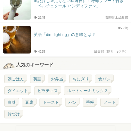
風だけじゃ足りない猛暑日に！冷却プレート付き
「ペルチェクール ハンディファン」
2145
朝時間.jp編集部
8/7 (金)
英語「dim lighting」の意味とは？
4235
編集部（協力：eステ）
人気のキーワード
朝ごはん
英語
お弁当
おにぎり
食パン
ダイエット
ピラティス
ホットケーキミックス
白菜
豆腐
トースト
パン
手帳
ノート
片づけ