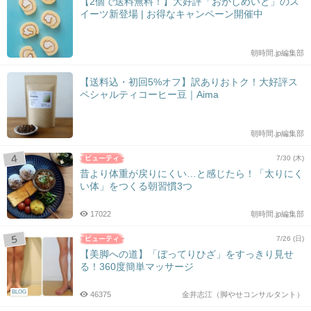
【2個で送料無料！】大好評「おかしめいと」のス
イーツ新登場 | お得なキャンペーン開催中
朝時間.jp編集部
【送料込・初回5%オフ】訳ありおトク！大好評ス
ペシャルティコーヒー豆｜Aima
朝時間.jp編集部
7/30 (木)
昔より体重が戻りにくい…と感じたら！「太りにく
い体」をつくる朝習慣3つ
17022
朝時間.jp編集部
7/26 (日)
【美脚への道】「ぼってりひざ」をすっきり見せ
る！360度簡単マッサージ
BLOG
46375
金井志江（脚やせコンサルタント）