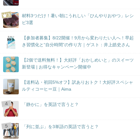
材料3つだけ！暑い朝にうれしい「ひんやりおやつ」レシ
ピ3選
【参加者募集】8/22開催！9月から変わりたい人へ！早起
き習慣化と“自分時間”の作り方｜ゲスト：井上皓史さん
【2個で送料無料！】大好評「おかしめいと」のスイーツ
新登場 | お得なキャンペーン開催中
【送料込・初回5%オフ】訳ありおトク！大好評スペシャ
ルティコーヒー豆｜Aima
「静かに」を英語で言うと？
「列に並ぶ」を3単語の英語で言うと？