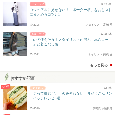
12/25 (水)
カジュアルに見せない！「ボーダー柄」をおしゃれ
にまとめるコツ3つ
2918
スタイリスト 高橋 愛
12/18 (水)
この冬使えそう！スタイリストが選ぶ「本命コー
ト」と着こなし術♪
2541
スタイリスト 高橋 愛
もっと見る
おすすめ記事
NEW
8/8 (土)
「切って挟むだけ」火を使わない！具だくさんサン
ドイッチレシピ3選
4580
朝時間.jp編集部