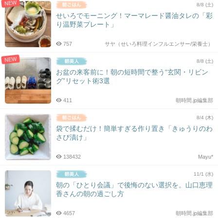
NEW
8/8 (土)
せいろでモーニング！マーマレード醤油タレの「彩
り温野菜プレート」
757
サヤ（せいろ料理インフルエンサー/栄養士）
NEW
8/8 (土)
お盆の来客前に！朝の短時間で整う“玄関・リビン
グ”リセット術3選
411
朝時間.jp編集部
8/4 (木)
袋で揉むだけ！簡単すぎる作り置き「きゅうりのわ
さび漬け」
138432
Mayu*
11/1 (水)
朝の「ひとり会議」で後悔のない選択を。山口恵理
香さんの朝の過ごし方
4657
朝時間.jp編集部