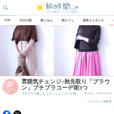
Skip
to
content
TOP
今日の朝
朝ごはん
朝カフェ
朝美人スタイル
雰囲気チェンジ♪秋先取り「ブラウ
ン」プチプラコーデ術3つ
プチプラで楽しむファッションコーデ術
4324
2020/9/9(水)
スタイリスト 高橋 愛