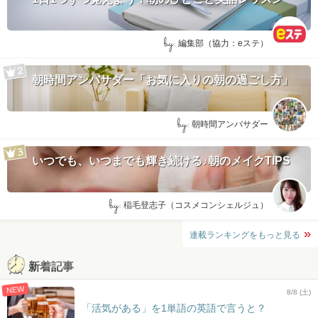
by:
編集部（協力：eステ）
朝時間アンバサダー「お気に入りの朝の過ごし方」
by:
朝時間アンバサダー
いつでも、いつまでも輝き続ける♪朝のメイクTIPS
by:
稲毛登志子（コスメコンシェルジュ）
連載ランキングをもっと見る
新着記事
NEW
8/8 (土)
「活気がある」を1単語の英語で言うと？