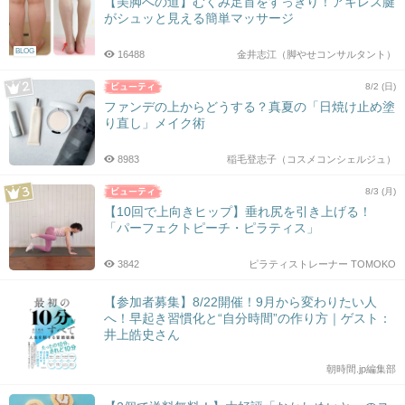
【美脚への道】むくみ足首をすっきり！アキレス腱
がシュッと見える簡単マッサージ
BLOG
16488
金井志江（脚やせコンサルタント）
8/2 (日)
ファンデの上からどうする？真夏の「日焼け止め塗
り直し」メイク術
8983
稲毛登志子（コスメコンシェルジュ）
8/3 (月)
【10回で上向きヒップ】垂れ尻を引き上げる！
「パーフェクトピーチ・ピラティス」
3842
ピラティストレーナー TOMOKO
【参加者募集】8/22開催！9月から変わりたい人
へ！早起き習慣化と“自分時間”の作り方｜ゲスト：
井上皓史さん
朝時間.jp編集部