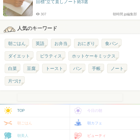
目標”立て直しノート術3選
307
朝時間.jp編集部
人気のキーワード
朝ごはん
英語
お弁当
おにぎり
食パン
ダイエット
ピラティス
ホットケーキミックス
白菜
豆腐
トースト
パン
手帳
ノート
片づけ
TOP
今日の朝
朝ごはん
朝カフェ
朝美人
ビューティ