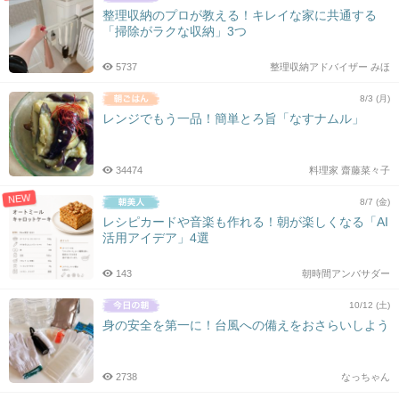
整理収納のプロが教える！キレイな家に共通する
「掃除がラクな収納」3つ
5737
整理収納アドバイザー みほ
8/3 (月)
レンジでもう一品！簡単とろ旨「なすナムル」
34474
料理家 齋藤菜々子
NEW
8/7 (金)
レシピカードや音楽も作れる！朝が楽しくなる「AI
活用アイデア」4選
143
朝時間アンバサダー
10/12 (土)
身の安全を第一に！台風への備えをおさらいしよう
2738
なっちゃん