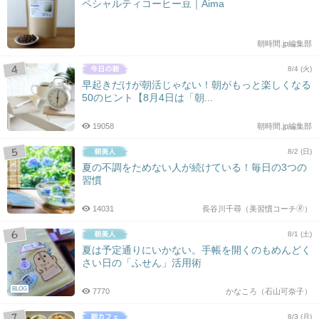
ペシャルティコーヒー豆｜Aima
朝時間.jp編集部
8/4 (火)
早起きだけが朝活じゃない！朝がもっと楽しくなる
50のヒント【8月4日は「朝...
19058
朝時間.jp編集部
8/2 (日)
夏の不調をためない人が続けている！毎日の3つの
習慣
14031
長谷川千尋（美習慣コーチ🄬）
8/1 (土)
夏は予定通りにいかない。手帳を開くのもめんどく
さい日の「ふせん」活用術
BLOG
7770
かなころ（石山可奈子）
8/3 (月)