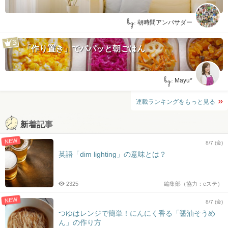
by:
朝時間アンバサダー
「作り置き」でパパッと朝ごはん
by:
Mayu*
連載ランキングをもっと見る
新着記事
NEW
8/7 (金)
英語「dim lighting」の意味とは？
2325
編集部（協力：eステ）
NEW
8/7 (金)
つゆはレンジで簡単！にんにく香る「醤油そうめ
ん」の作り方