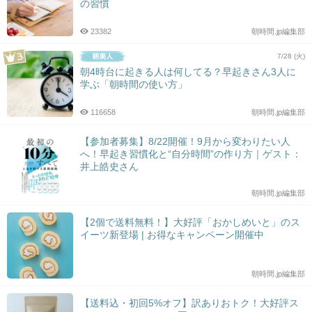
の習慣
23382
朝時間.jp編集部
7/28 (火)
朝4時台に起きる人は何してる？早起きさん3人に
学ぶ「朝時間の使い方」
116658
朝時間.jp編集部
【参加者募集】8/22開催！9月から変わりたい人
へ！早起き習慣化と“自分時間”の作り方｜ゲスト：
井上皓史さん
朝時間.jp編集部
【2個で送料無料！】大好評「おかしめいと」のス
イーツ新登場 | お得なキャンペーン開催中
朝時間.jp編集部
【送料込・初回5%オフ】訳ありおトク！大好評ス