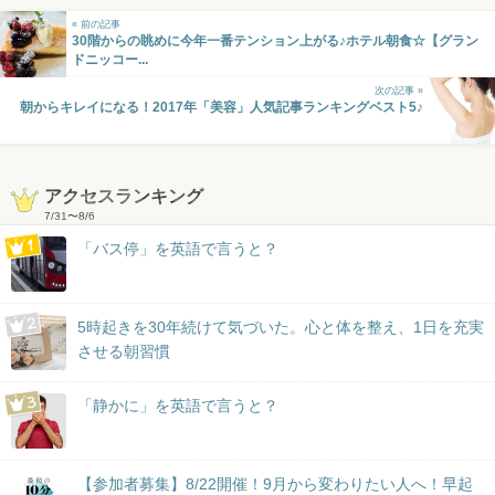
« 前の記事
30階からの眺めに今年一番テンション上がる♪ホテル朝食☆【グラン
ドニッコー...
次の記事 »
朝からキレイになる！2017年「美容」人気記事ランキングベスト5♪
アクセスランキング
7/31
〜
8/6
「バス停」を英語で言うと？
5時起きを30年続けて気づいた。心と体を整え、1日を充実
させる朝習慣
「静かに」を英語で言うと？
【参加者募集】8/22開催！9月から変わりたい人へ！早起