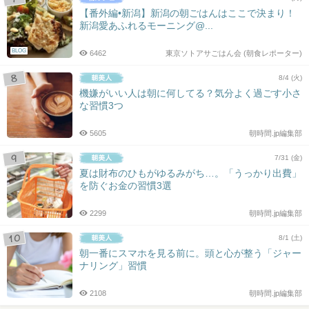
【番外編•新潟】新潟の朝ごはんはここで決まり！
新潟愛あふれるモーニング@...
BLOG
6462
東京ソトアサごはん会 (朝食レポーター)
8/4 (火)
機嫌がいい人は朝に何してる？気分よく過ごす小さ
な習慣3つ
5605
朝時間.jp編集部
7/31 (金)
夏は財布のひもがゆるみがち…。「うっかり出費」
を防ぐお金の習慣3選
2299
朝時間.jp編集部
8/1 (土)
朝一番にスマホを見る前に。頭と心が整う「ジャー
ナリング」習慣
2108
朝時間.jp編集部