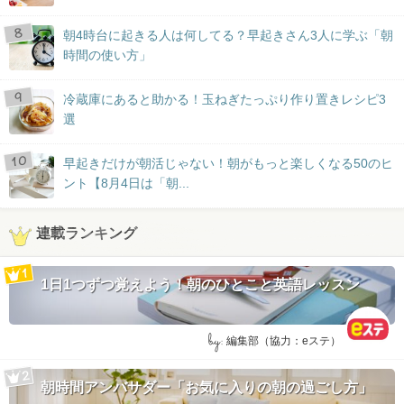
朝4時台に起きる人は何してる？早起きさん3人に学ぶ「朝
時間の使い方」
冷蔵庫にあると助かる！玉ねぎたっぷり作り置きレシピ3
選
早起きだけが朝活じゃない！朝がもっと楽しくなる50のヒ
ント【8月4日は「朝...
連載ランキング
1日1つずつ覚えよう！朝のひとこと英語レッスン
by:
編集部（協力：eステ）
朝時間アンバサダー「お気に入りの朝の過ごし方」