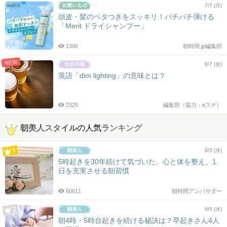
7/7 (月)
頭皮・髪のベタつきをスッキリ！パチパチ弾ける
「Merit ドライシャンプー」
1306
朝時間.jp編集部
NEW
8/7 (金)
英語「dim lighting」の意味とは？
2325
編集部（協力：eステ）
朝美人スタイルの人気ランキング
8/5 (水)
5時起きを30年続けて気づいた。心と体を整え、1
日を充実させる朝習慣
60611
朝時間アンバサダー
8/5 (水)
朝4時・5時台起きを続ける秘訣は？早起きさん4人