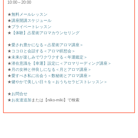
10:00～20:00
★
無料メールレッスン
★
講座開講スケジュール
★
プライベートレッスン
★
【体験】占星術アロマカウンセリング
★
愛され豊かになる＜占星術アロマ講座＞
★
ココロと会話する＜アロマ瞑想会＞
★
未来が楽しみでワクワクする＜年運鑑定＞
★
潜在意識を【幸運】設定に＜アロマリーディング講座＞
★
月の女神と仲良しになる＜月とアロマ講座＞
★
愛すべき私に出会う＜数秘術とアロマ講座＞
★
健やかで美しい日々を＜おうちセラピストレッスン＞
★
お問合せ
★
お友達追加
または【niko-miki】で検索