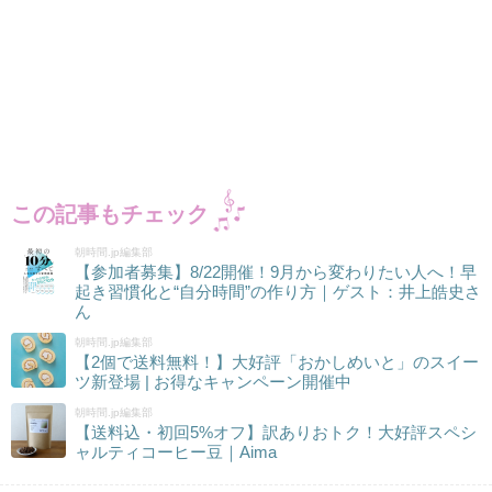
この記事もチェック
朝時間.jp編集部
【参加者募集】8/22開催！9月から変わりたい人へ！早
起き習慣化と“自分時間”の作り方｜ゲスト：井上皓史さ
ん
朝時間.jp編集部
【2個で送料無料！】大好評「おかしめいと」のスイー
ツ新登場 | お得なキャンペーン開催中
朝時間.jp編集部
【送料込・初回5%オフ】訳ありおトク！大好評スペシ
ャルティコーヒー豆｜Aima