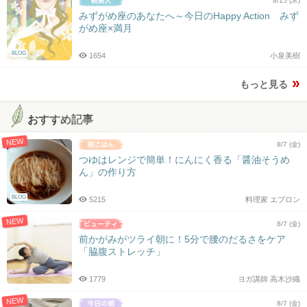
8/15 (木)
みずがめ座のあなたへ～今日のHappy Action みず
がめ座×満月
BLOG
1654
小泉美樹
もっと見る
おすすめ記事
NEW
8/7 (金)
つゆはレンジで簡単！にんにく香る「醤油そうめ
ん」の作り方
BLOG
5215
料理家 エプロン
NEW
8/7 (金)
前かがみがツライ朝に！5分で腰のだるさをケア
「脇腹ストレッチ」
1779
ヨガ講師 高木沙織
NEW
8/7 (金)