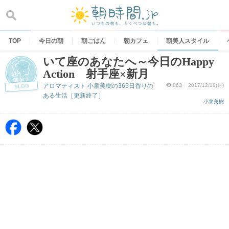
Skip
to
content
TOP
今日の朝
朝ごはん
朝カフェ
朝美人スタイル
いて座のあなたへ～今日のHappy
Action 射手座×新月
アロマティスト 小泉美樹の365日香りの
863
2017/12/18(月)
BLOG
ある生活［更新終了］
小泉美樹