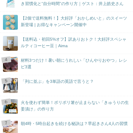
き習慣化と“自分時間”の作り方｜ゲスト：井上皓史さん
【2個で送料無料！】大好評「おかしめいと」のスイーツ
新登場 | お得なキャンペーン開催中
【送料込・初回5%オフ】訳ありおトク！大好評スペシャ
ルティコーヒー豆｜Aima
材料3つだけ！暑い朝にうれしい「ひんやりおやつ」レシ
ピ3選
「列に並ぶ」を3単語の英語で言うと？
火を使わず簡単！ポリポリ箸が止まらない「きゅうりの生
姜漬け」の作り方
BLOG
朝4時・5時台起きを続ける秘訣は？早起きさん4人の習慣