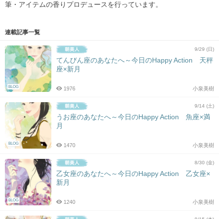
筆・アイテムの香りプロデュースを行っています。
連載記事一覧
9/29 (日)
てんびん座のあなたへ～今日のHappy Action 天秤
座×新月
BLOG
1976
小泉美樹
9/14 (土)
うお座のあなたへ～今日のHappy Action 魚座×満
月
BLOG
1470
小泉美樹
8/30 (金)
乙女座のあなたへ～今日のHappy Action 乙女座×
新月
BLOG
1240
小泉美樹