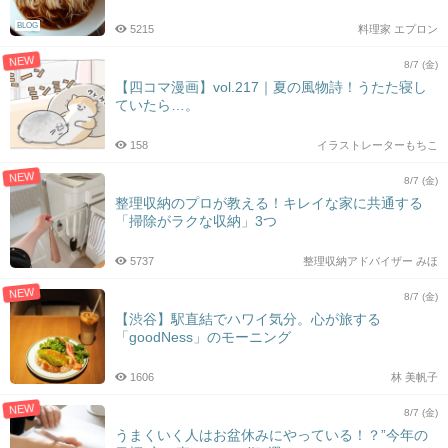
BLOG
5215
料理家 エプロン
NEW
8/7 (金)
【四コマ漫画】vol.217｜夏の風物詩！うたた寝し
ていたら…。
158
イラストレーターもちこ
NEW
8/7 (金)
整理収納のプロが教える！キレイな家に共通する
「掃除がラクな収納」3つ
5737
整理収納アドバイザー みほ
NEW
8/7 (金)
【渋谷】駅直結でハワイ気分。心が旅する
「goodNess」のモーニング
1606
林 美帆子
NEW
8/7 (金)
うまくいく人はお盆休みにやっている！？”今年の