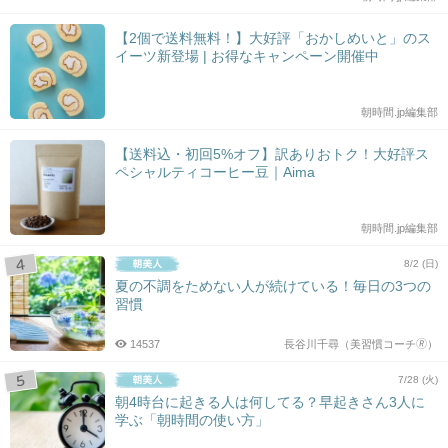
【2個で送料無料！】大好評「おかしめいと」のス
イーツ新登場 | お得なキャンペーン開催中
朝時間.jp編集部
【送料込・初回5%オフ】訳ありおトク！大好評ス
ペシャルティコーヒー豆｜Aima
朝時間.jp編集部
8/2 (日)
夏の不調をためない人が続けている！毎日の3つの
習慣
14537
長谷川千尋（美習慣コーチ🄬）
7/28 (火)
朝4時台に起きる人は何してる？早起きさん3人に
学ぶ「朝時間の使い方」