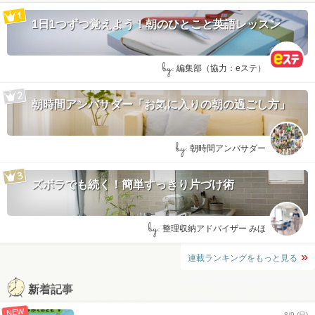
1日1つずつ覚えよう！朝のひとこと英語レッスン
by:
編集部（協力：eステ）
朝時間アンバサダー「お気に入りの朝の過ごし方」
by:
朝時間アンバサダー
ズボラでも続く！簡単すっきり片づけ術
by:
整理収納アドバイザー みほ
連載ランキングをもっと見る
新着記事
NEW
8/9 (日)