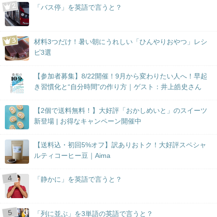
「バス停」を英語で言うと？
材料3つだけ！暑い朝にうれしい「ひんやりおやつ」レシ
ピ3選
【参加者募集】8/22開催！9月から変わりたい人へ！早起
き習慣化と“自分時間”の作り方｜ゲスト：井上皓史さん
【2個で送料無料！】大好評「おかしめいと」のスイーツ
新登場 | お得なキャンペーン開催中
【送料込・初回5%オフ】訳ありおトク！大好評スペシャ
ルティコーヒー豆｜Aima
「静かに」を英語で言うと？
「列に並ぶ」を3単語の英語で言うと？