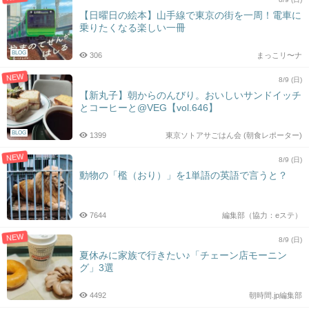
【日曜日の絵本】山手線で東京の街を一周！電車に
乗りたくなる楽しい一冊
BLOG
306
まっこリ〜ナ
NEW
8/9 (日)
【新丸子】朝からのんびり。おいしいサンドイッチ
とコーヒーと@VEG【vol.646】
BLOG
1399
東京ソトアサごはん会 (朝食レポーター)
NEW
8/9 (日)
動物の「檻（おり）」を1単語の英語で言うと？
7644
編集部（協力：eステ）
NEW
8/9 (日)
夏休みに家族で行きたい♪「チェーン店モーニン
グ」3選
4492
朝時間.jp編集部