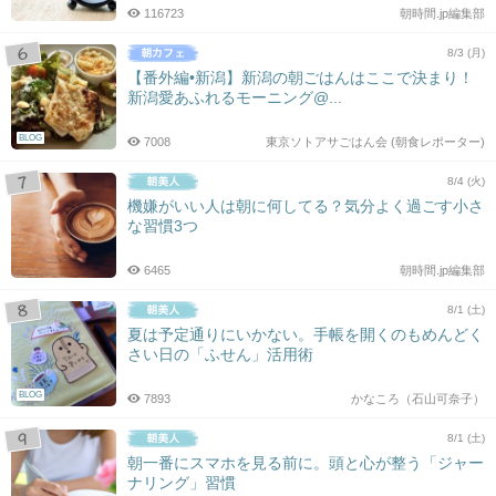
116723
朝時間.jp編集部
8/3 (月)
【番外編•新潟】新潟の朝ごはんはここで決まり！
新潟愛あふれるモーニング@...
BLOG
7008
東京ソトアサごはん会 (朝食レポーター)
8/4 (火)
機嫌がいい人は朝に何してる？気分よく過ごす小さ
な習慣3つ
6465
朝時間.jp編集部
8/1 (土)
夏は予定通りにいかない。手帳を開くのもめんどく
さい日の「ふせん」活用術
BLOG
7893
かなころ（石山可奈子）
8/1 (土)
朝一番にスマホを見る前に。頭と心が整う「ジャー
ナリング」習慣