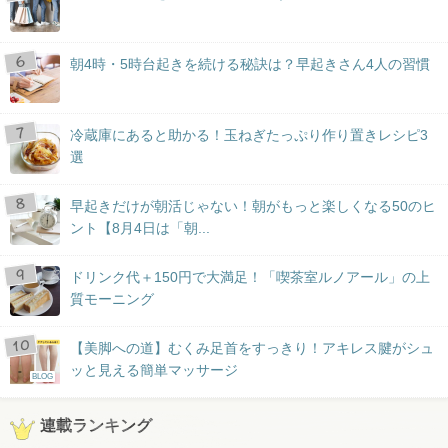
朝4時・5時台起きを続ける秘訣は？早起きさん4人の習慣
冷蔵庫にあると助かる！玉ねぎたっぷり作り置きレシピ3
選
早起きだけが朝活じゃない！朝がもっと楽しくなる50のヒ
ント【8月4日は「朝...
ドリンク代＋150円で大満足！「喫茶室ルノアール」の上
質モーニング
【美脚への道】むくみ足首をすっきり！アキレス腱がシュ
ッと見える簡単マッサージ
BLOG
連載ランキング