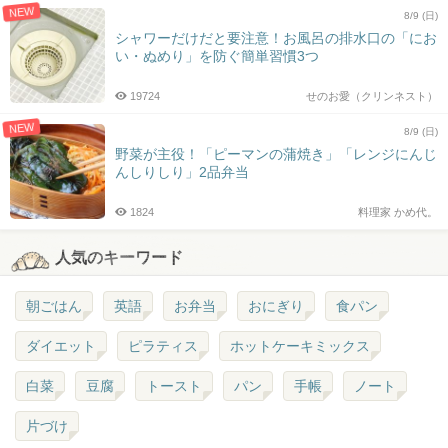
NEW
8/9 (日)
シャワーだけだと要注意！お風呂の排水口の「にお
い・ぬめり」を防ぐ簡単習慣3つ
19724
せのお愛（クリンネスト）
NEW
8/9 (日)
野菜が主役！「ピーマンの蒲焼き」「レンジにんじ
んしりしり」2品弁当
1824
料理家 かめ代。
人気のキーワード
朝ごはん
英語
お弁当
おにぎり
食パン
ダイエット
ピラティス
ホットケーキミックス
白菜
豆腐
トースト
パン
手帳
ノート
片づけ