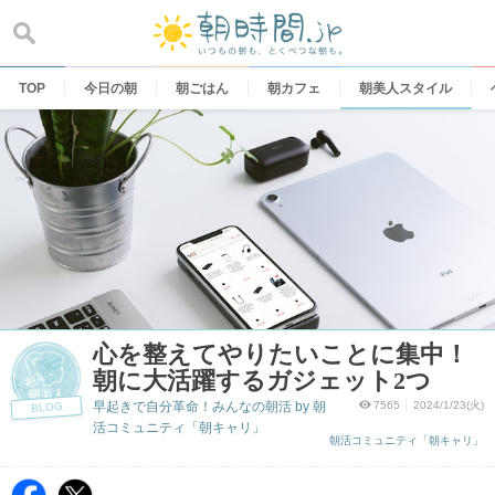
Skip
to
content
TOP
今日の朝
朝ごはん
朝カフェ
朝美人スタイル
心を整えてやりたいことに集中！
朝に大活躍するガジェット2つ
早起きで自分革命！みんなの朝活 by 朝
7565
2024/1/23(火)
BLOG
活コミュニティ「朝キャリ」
朝活コミュニティ「朝キャリ」