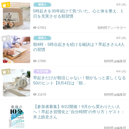
8/5 (水)
5時起きを30年続けて気づいた。心と体を整え、1
日を充実させる朝習慣
67953
朝時間アンバサダー
8/5 (水)
朝4時・5時台起きを続ける秘訣は？早起きさん4人
の習慣
27995
朝時間.jp編集部
8/4 (火)
早起きだけが朝活じゃない！朝がもっと楽しくなる
50のヒント【8月4日は「朝...
21678
朝時間.jp編集部
【参加者募集】8/22開催！9月から変わりたい人
へ！早起き習慣化と“自分時間”の作り方｜ゲスト：
井上皓史さん
朝時間.jp編集部