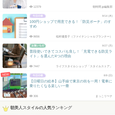
12379
朝時間.jp編集部
9/14 (木)
100円ショップで用意できる！「防災ポーチ」のす
すめ
8656
稲村優貴子（ファイナンシャルプランナー）
9/27 (月)
普段使いできてコスパも良し！「充電できる防災ラ
イト」を選んだ4つの理由
7447
ライフスタイルショップ「スタイルストア」
NEW
8/9 (日)
【日曜日の絵本】山手線で東京の街を一周！電車に
乗りたくなる楽しい一冊
BLOG
306
まっこリ〜ナ
朝美人スタイルの人気ランキング