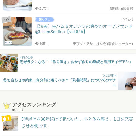
2173
朝時間.jp編集部
8/3 (月)
【渋谷】生ハム＆オレンジの爽やかオープンサンド
@Lilium&coffee【vol.645】
BLOG
1051
東京ソトアサごはん会 (朝食レポーター)
« 前の記事
朝がラクになる！「作り置き」おかず作りの継続と活用アイデア3つ
次の記事 »
待ち合わせや約束…何分前に着くべき？「到着時間」についてのマナ
ー
アクセスランキング
8/2
〜
8/8
5時起きを30年続けて気づいた。心と体を整え、1日を充実
させる朝習慣