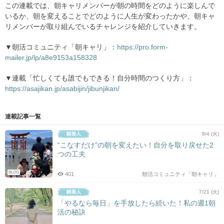
この連載では、朝キャリメンバーが朝の時間をどのように楽しんで
いるか、朝を変えることでどのように人生が変わったかや、朝キャ
リメンバーが取り組んでいるチャレンジを紹介していきます。
▼朝活コミュニティ「朝キャリ」：
https://pro.form-
mailer.jp/lp/a8e9153a158328
▼連載「忙しくても誰でもできる！自分時間のつくり方」：
https://asajikan.jp/asabijin/jibunjikan/
連載記事一覧
8/4 (火)
“こなすだけ”の朝を変えたい！自分を取り戻せた2
つの工夫
BLOG
401
朝活コミュニティ「朝キャリ」
7/21 (火)
「やるなら毎日」を手放したら続いた！私の週1朝
活の秘訣