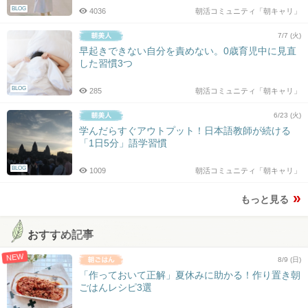
BLOG
4036
朝活コミュニティ「朝キャリ」
7/7 (火)
早起きできない自分を責めない。0歳育児中に見直
した習慣3つ
BLOG
285
朝活コミュニティ「朝キャリ」
6/23 (火)
学んだらすぐアウトプット！日本語教師が続ける
「1日5分」語学習慣
BLOG
1009
朝活コミュニティ「朝キャリ」
もっと見る
おすすめ記事
NEW
8/9 (日)
「作っておいて正解」夏休みに助かる！作り置き朝
ごはんレシピ3選