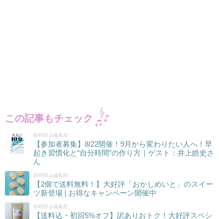
この記事もチェック
朝時間.jp編集部
【参加者募集】8/22開催！9月から変わりたい人へ！早
起き習慣化と“自分時間”の作り方｜ゲスト：井上皓史さ
ん
朝時間.jp編集部
【2個で送料無料！】大好評「おかしめいと」のスイー
ツ新登場 | お得なキャンペーン開催中
朝時間.jp編集部
【送料込・初回5%オフ】訳ありおトク！大好評スペシ