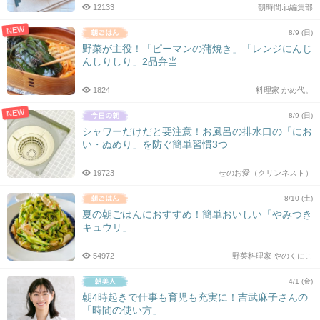
12133
朝時間.jp編集部
NEW
8/9 (日)
野菜が主役！「ピーマンの蒲焼き」「レンジにんじ
んしりしり」2品弁当
1824
料理家 かめ代。
NEW
8/9 (日)
シャワーだけだと要注意！お風呂の排水口の「にお
い・ぬめり」を防ぐ簡単習慣3つ
19723
せのお愛（クリンネスト）
8/10 (土)
夏の朝ごはんにおすすめ！簡単おいしい「やみつき
キュウリ」
54972
野菜料理家 やのくにこ
4/1 (金)
朝4時起きで仕事も育児も充実に！吉武麻子さんの
「時間の使い方」